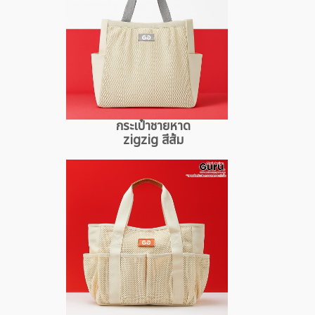
กระเป๋าชายหาด
zigzig สีส้ม