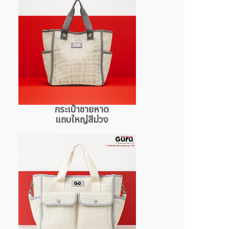
กระเป๋าชายหาด
แถบใหญ่สีม่วง