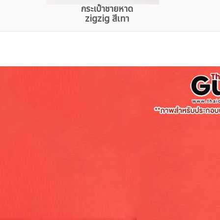
กระเป๋าชายหาด
zigzig สีเทา