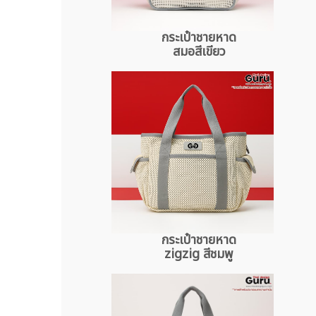
กระเป๋าชายหาด
สมอสีเขียว
กระเป๋าชายหาด
zigzig สีชมพู