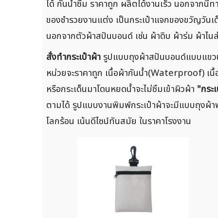
ได้ กันน้ำซึ่ม ราคาถูก ผลิตได้งานเร็ว นอกจากน
ของชำรวยงานแต่ง เป็นกระเป๋าแจกของขวัญวันเด็ก ห
นอกจากตัวผ้าสปันบอนด์ เช่น ผ้าดิบ ผ้าร่ม ผ้าไ
สั่งทำกระเป๋าผ้า
รูปแบบถุงผ้าสปันบอนด์แบบแขวนง่
หน่วยจะราคาถูก เนื้อผ้ากันน้ำ(Waterproof) เนื้อผ
หรือกระเด็นมาโดนหยดน้ำจะไม่ซึมเข้าผิวผ้า
"กระเ
ตามได้ รูปแบบงานพิมพ์กระเป๋าผ้าจะมีแบบถุงผ้าพร
โลกร้อน เน้นดีไซน์ทันสมัย ในราคาโรงงาน