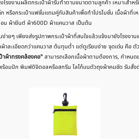
ี้ทางโรงงานผลิตกระเป๋าผ้ารับทำตามขนาดตามลูกค้า เหมาะสำหรับ
รือกระเป๋าแฟชั่นแถมคู่กับสินค้าเพื่อทำโปรโมชั่น เนื้อผ้าที่
นล่อน ผ้ายีนต์ ผ้า600D ผ้าแคนวาส เป็นต้น
ายๆ เพียงส่งรูปภาพกระเป๋าผ้าที่สนใจแล้วแจ้งมายังโรงงานผล
้าละเอียดกว่าแคนวาส ต้นทุนต่ำ แต่ดูเรียบง่าย จุดเด่น คือ ตัวถ
ป๋าผ้าทรงคล้องคอ"
สามารถเลือกเนื้อผ้าตามต้องการ, กำหนด
้อมปัก พิมพ์ดิจิตอลหรือสกรีน โลโก้บนตัวถุงผ้าคมชัด รับสั่ง