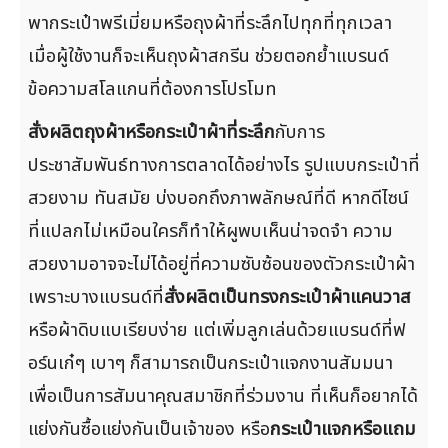
พากระเป๋าพรีเมี่ยมหรือถุงผ้าที่ระลึกไปทุกที่ทุกเวลา
เมื่อผู้ใช้งานก็จะเห็นถุงผ้าสกรีน ช่วยตอกย้ำแบรนด์
ข้อความสโลแกนที่ต้องการโปรโมท
สั่งผลิตถุงผ้าหรือกระเป๋าผ้าที่ระลึก
กับการ
ประชาสัมพันธ์ทางการตลาดได้อย่างไร รูปแบบกระเป๋าที่
สวยงาม ทันสมัย บ่งบอกถึงภาพลักษณ์ที่ดี หากดีไซน์
ที่แปลกไม่เหมือนใครก็ทำให้ผูพบเห็นน่าจดจำ ความ
สวยงามอาจจะไม่ได้อยู่ที่ความซับซ้อนของตัวกระเป๋าผ้า
เพราะบางแบรนด์ที่
สั่งผลิตเป็นทรงกระเป๋าผ้าแคนวาส
หรือผ้าดิบแบเรียบง่าย แต่เพิ่มลูกเล่นด้วยแบรนด์ที่ฟ
อร์นเก๋ๆ เบาๆ ก็สามารถเป็นกระเป๋าแจกงานสัมมนา
เพื่อเป็นการสัมนาคุณสมาชิกที่ร่วมงาน ที่เห็นก็อยากได้
แย่งกันซื้อแย่งกันเป็นเจ้าของ หรือ
กระเป๋าแจกหรือแถม