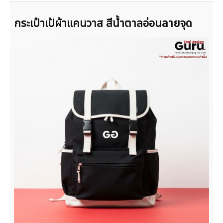
กระเป๋าเป้ผ้าแคนวาส สีน้ำตาลอ่อนลายจุด