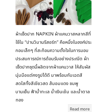
ผ้าเช็ดปาก NAPKIN ผ้าแคนวาสหลากสีที่
ใช้ใน “ปานวิมานรีสอร์ท” คือหนึ่งในองค์ประ
กอบเล็กๆ ที่สะท้อนความตั้งใจในการมอบ
ประสบการณ์การต้อนรับอย่างประณีต ผ้า
เช็ดปากชุดนี้ผลิตจากผ้าแคนวาส ให้สัมผัส
นุ่มมือแต่คงรูปได้ดี มาพร้อมกับเฉดสี
สดใสทั้งสีเขียวสด ส้มอมแดง ชมพู
บานเย็น ฟ้าน้ำทะเล น้ำเงินเข้ม และน้ำตาล
ทอง
Read more