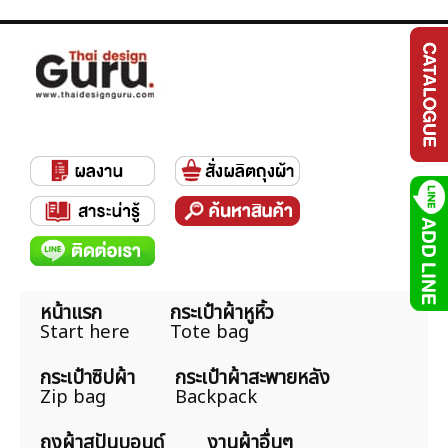
หน้าแรก
กระเป๋าผ้าหูหิ้ว
Start here
Tote bag
กระเป๋าซิปผ้า
กระเป๋าผ้าสะพายหลัง
Zip bag
Backpack
ถุงผ้าสปันบอนด์
งานผ้าอื่นๆ