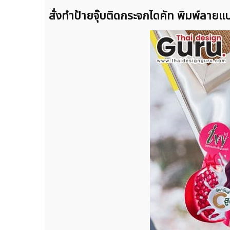
สั่งทำป้ายจุ๊บติดกระจกไดคัท พิมพ์ลายแ