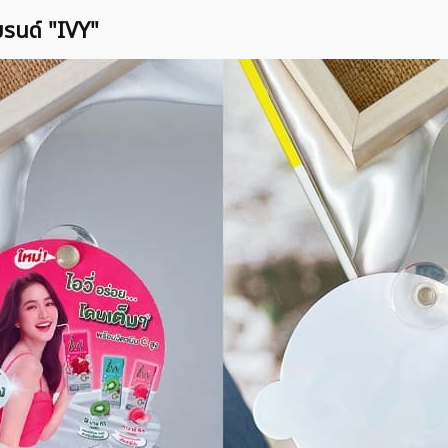
บรนด์ "IVY"