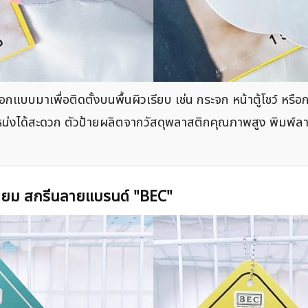
แบบมาเพื่อติดตั้งบนพื้นผิวเรียบ เช่น กระจก หน้าตู้โชว์ หรือ
หน่งได้สะดวก ตัวป้ายผลิตจากวัสดุพลาสติกคุณภาพสูง พิมพ์ล
หลี่ยม สกรีนลายแบรนด์ "BEC"