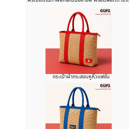
กระเป๋าผ้ากระสอบหูหิ้วแฟชั่น