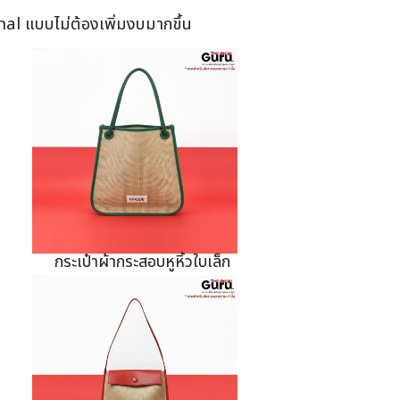
onal แบบไม่ต้องเพิ่มงบมากขึ้น
กระเป๋าผ้ากระสอบหูหิ้วใบเล็ก