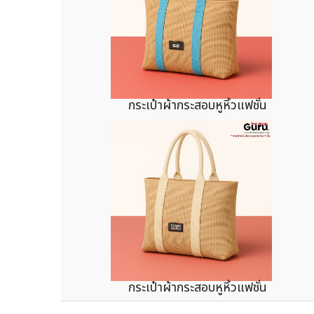
กระเป๋าผ้ากระสอบหูหิ้วแฟชั่น
กระเป๋าผ้ากระสอบหูหิ้วแฟชั่น