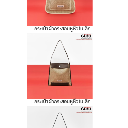
กระเป๋าผ้ากระสอบหูหิ้วใบเล็ก
กระเป๋าผ้ากระสอบหูหิ้วใบเล็ก