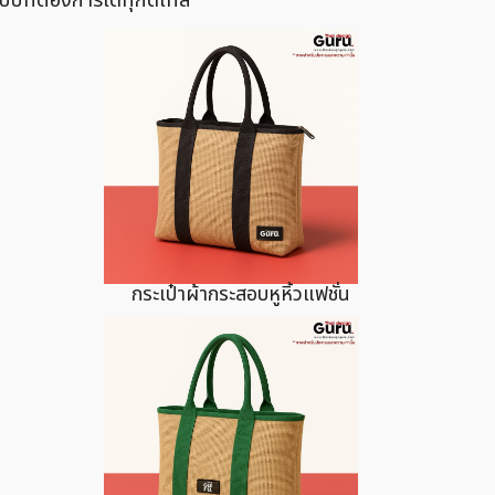
กระเป๋าผ้ากระสอบหูหิ้วแฟชั่น