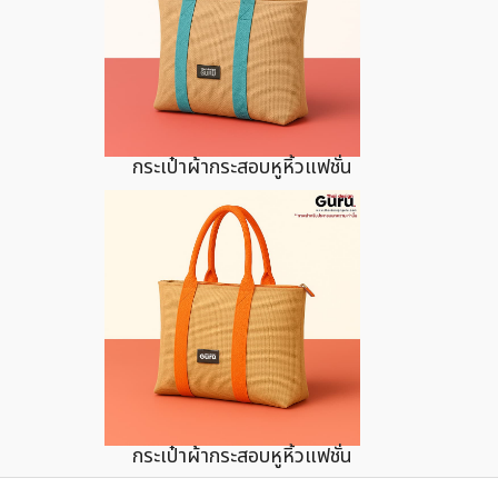
กระเป๋าผ้ากระสอบหูหิ้วแฟชั่น
กระเป๋าผ้ากระสอบหูหิ้วแฟชั่น