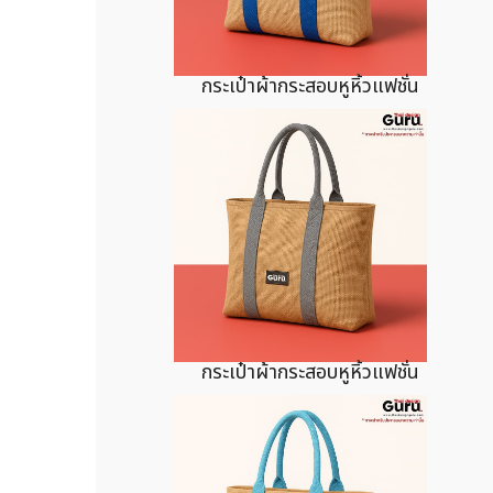
กระเป๋าผ้ากระสอบหูหิ้วแฟชั่น
กระเป๋าผ้ากระสอบหูหิ้วแฟชั่น