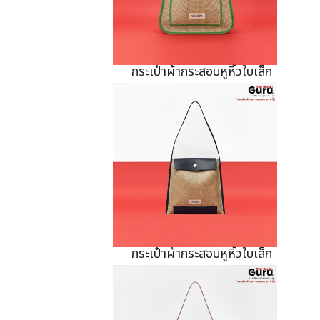
กระเป๋าผ้ากระสอบหูหิ้วใบเล็ก
กระเป๋าผ้ากระสอบหูหิ้วใบเล็ก