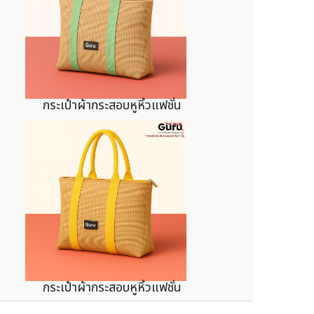
กระเป๋าผ้ากระสอบหูหิ้วแฟชั่น
กระเป๋าผ้ากระสอบหูหิ้วแฟชั่น