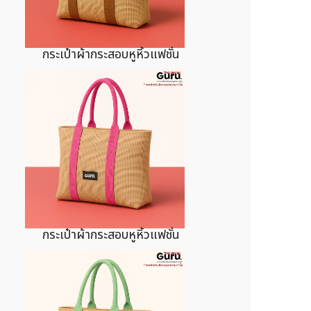
กระเป๋าผ้ากระสอบหูหิ้วแฟชั่น
กระเป๋าผ้ากระสอบหูหิ้วแฟชั่น