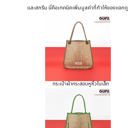
และสกรีน นี่คือเทคนิคเพิ่มมูลค่าที่ทำให้ของแจก
กระเป๋าผ้ากระสอบหูหิ้วใบเล็ก