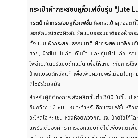
กระเป๋าผ้ากระสอบหูหิ้วแฟชั่นรุ่น "Jute 
กระเป๋าผ้ากระสอบหูหิ้วแฟชั่น
คือกระเป๋าสุดฮอตที่
เอกลักษณ์ของผิวสัมผัสแบบธรรมชาติของผ้ากระส
ทั้งแบบ ผ้ากระสอบธรรมชาติ ผ้ากระสอบเคลือบกันน
สวย, ผ้าซับในไนล่อนกันน้ำ, และ กุ๊นผ้าไนล่อน
โพลีเอสเตอร์แบบถักแน่น เพื่อให้เหมาะกับการใช้ง
ป้ายแบรนด์หนังแท้ เพื่อเพิ่มความพรีเมียมในท
ดีไซน์ร่วมสมัย
สำหรับผู้ที่ต้องการ สั่งผลิตขั้นต่ำ 300 ใบขึ้นไ
ก้นกว้าง 12 ซม. เหมาะสำหรับถือของแฟชั่นหรือเ
อะไหล่โลหะ เช่น ห่วงห้อยพวงกุญแจ, ป้ายโลโก้โ
แฟร์ระดับองค์กร การออกแบบที่ดีไม่เพียงแต่เพิ่
พรีเมียมในภาพลักษณ์มืออาชีพ พร้อมผลิตตามแบ