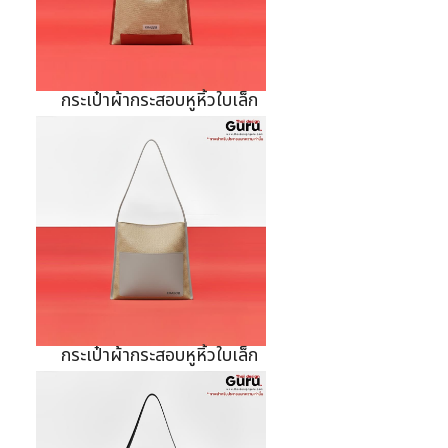
กระเป๋าผ้ากระสอบหูหิ้วใบเล็ก
กระเป๋าผ้ากระสอบหูหิ้วใบเล็ก