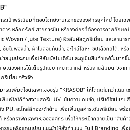
OB"
กระเป๋าพรีเมียมที่ตอบโจทย์งานแจกขององค์กรยุคใหม่ โดยเฉพาะแบ
คาร หลักทรัพย์ สายการบิน หรือองค์กรที่ต้องการภาพลักษณ์ “ผ
c Woven / Jute Texture) ผิวสัมผัสดูพรีเมี่ยม และสามารถเ
 ซับในฟองน้ำ, ผ้าไนล่อนกันน้ำ, อะไหล่โลหะ, ซิปเลือกสีได้, หรื
นุ่มประกบเพื่อให้สัมผัสโมเดิร์นและดูเป็นสินค้าแฟชั่นมากขึ้น 
พลักษณ์องค์กรได้เต็มรูปแบบ เหมาะมากสำหรับงานสัมมนาวิชาก
ีเมี่ยมจริงจัง
สามารถเพิ่มดีไซน์เฉพาะของรุ่น “KRASOB” ให้โดดเด่นกว่าเดิม
พิมพ์โลโก้ด้วยงานสกรีน UV เน้นความคมชัด, ปรับดีไซน์แถบสีข้
 PU, อะไหล่สีทอง/ดำด้าน เพื่อเพิ่มมูลค่าระดับพรีเมียม พร้
 หรือกราฟิกเฉพาะขององค์กร เพื่อให้กระเป๋ากลายเป็น “สินค้าสื่
จกรรมหรือแคมเปญ แนะนำให้สั่งทำแบบ Full Branding เพื่อให้