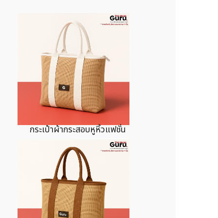
กระเป๋าผ้ากระสอบหูหิ้วแฟชั่น