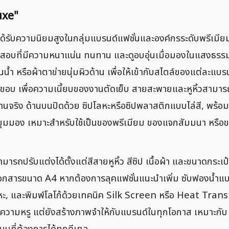
Luxe"
ได้รับความนิยมสูงในกลุ่มแบรนด์แฟชั่นและองค์กรระดับพรีเมียม
อบที่มีความหนาแน่น ทนทาน และดูอบอุ่นเมื่อมองในแสงธรรมช
้ำ หรือผ้าตาข่ายนุ่มผิวด้าน เพื่อให้เข้ากับสไตล์ของแต่ละแ
รอบขอบ เพื่อความเนี้ยบของงานตัดเย็บ สายสะพายและหูหิ้วสามา
านจริง ด้านบนปิดด้วย ซิปโลหะหรือซิปพลาสติกแบบไล่สี, พร้อมอะ
ุกมุมมอง เหมาะสำหรับใช้เป็นของพรีเมียม ของแจกสัมมนา หรือ
ป สามารถปรับแต่งได้ตั้งแต่สีสายหูหิ้ว สีซิป เนื้อผ้า และขนาดก
อกสารขนาด A4 หากต้องการลุคแฟชั่นแนะนำเพิ่ม ซับฟองน้ำแบบ S
ลหะ, และพิมพ์โลโก้ด้วยเทคนิค Silk Screen หรือ Heat Transf
มความหรู แต่ยังสร้างภาพจำให้กับแบรนด์ในทุกโอกาส เหมาะกับ ธ
บที่ต้องการได้ทุกดีเทล