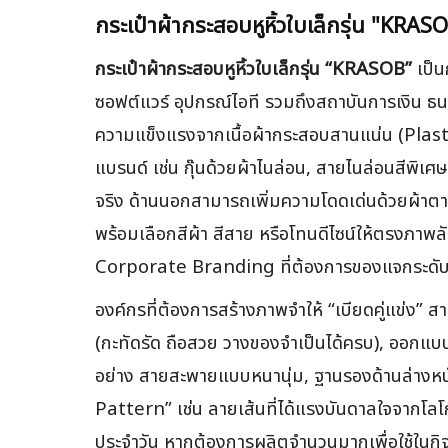
กระเป๋าผ้ากระสอบหูหิ้วใบเล็กรุ่น "KRAS
กระเป๋าผ้ากระสอบหูหิ้วใบเล็กรุ่น “KRASOB”
เป็น
ซอฟต์แวร์ อุปกรณ์ไอที รวมถึงสถาบันการเงิน ธนา
ความแข็งแรงจากเนื้อผ้ากระสอบสานแน่น (Plasti
แบรนด์ เช่น กุ๊นด้วยผ้าไนล่อน, สายไนล่อนสีพิเศษ,
จริง ด้านนอกสามารถเพิ่มความโดดเด่นด้วยผ้าตาข่าย
พร้อมเลือกสีผ้า สีสาย หรือโทนดีไซน์ให้ตรงภา
Corporate Branding ที่ต้องการของแจกระดับพร
องค์กรที่ต้องการสร้างภาพจำให้ “เบียดคู่แข่ง” 
(กะทัดรัด ถือสวย วางของจำเป็นได้ครบ), ออกแบบ
อย่าง สายสะพายแบบหนานุ่ม, ฐานรองด้านล่างหนัง
Pattern” เช่น ลายเส้นที่ได้แรงบันดาลใจจากโลโก้
ประจำวัน หากต้องการผลิตจำนวนมากเพื่อใช้ในกิ