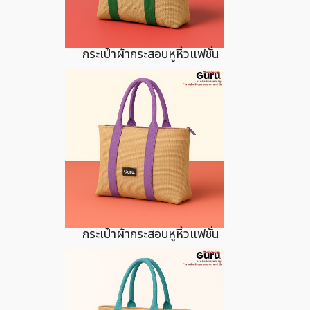
กระเป๋าผ้ากระสอบหูหิ้วแฟชั่น
กระเป๋าผ้ากระสอบหูหิ้วแฟชั่น