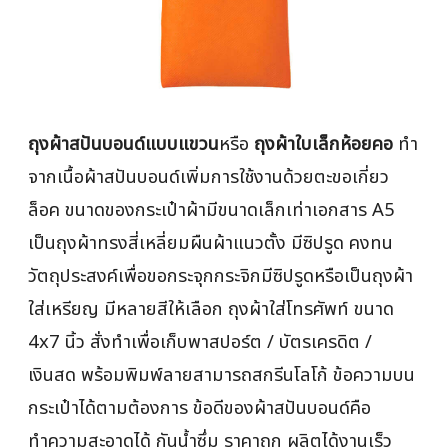
ถุงผ้าสปันบอนด์แบบแขวน
หรือ
ถุงผ้าใบเล็กห้อยคอ
ทำ
จากเนื้อผ้าสปันบอนด์เพิ่มการใช้งานด้วยตะขอเกี่ยว
ล็อค ขนาดของกระเป๋าผ้ามีขนาดเล็กเท่าเอกสาร A5
เป็นถุงผ้าทรงสี่เหลี่ยมผืนผ้าแนวตั้ง มีซิปรูด คงทน
วัตถุประสงค์เพื่อขอกระจุกกระจิกมีซิปรูดหรือเป็นถุงผ้า
ใส่เหรียญ มีหลายสีให้เลือก ถุงผ้าใส่โทรศัพท์ ขนาด
4x7 นิ้ว สั่งทำเพื่อเก็บพาสปอร์ต / บัตรเครดิต /
เงินสด พร้อมพิมพ์ลายสามารถสกรีนโลโก้ ข้อความบน
กระเป๋าได้ตามต้องการ ข้อดีของผ้าสปันบอนด์คือ
ทำความสะอาดได้ กันน้ำซึ่ม ราคาถูก ผลิตได้งานเร็ว