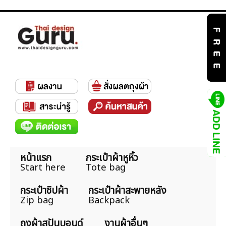
หน้าแรก
กระเป๋าผ้าหูหิ้ว
Start here
Tote bag
กระเป๋าซิปผ้า
กระเป๋าผ้าสะพายหลัง
Zip bag
Backpack
ถุงผ้าสปันบอนด์
งานผ้าอื่นๆ