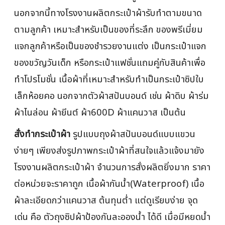
นอกจากนี้ทางโรงงานผลิตกระเป๋าผ้ารับทำตามขนาด
ตามลูกค้า เหมาะสำหรับเป็นของที่ระลึก ของพรีเมี่ยม
แจกลูกค้าหรือเป็นของชำรวยงานแต่ง เป็นกระเป๋าแจก
ของขวัญวันเด็ก หรือกระเป๋าแฟชั่นแถมคู่กับสินค้าเพื่อ
ทำโปรโมชั่น เนื้อผ้าที่เหมาะสำหรับทำเป็นกระเป๋าซิปใบ
เล็กห้อยคอ นอกจากตัวผ้าสปันบอนด์ เช่น ผ้าดิบ ผ้าร่ม
ผ้าไนล่อน ผ้ายีนต์ ผ้า600D ผ้าแคนวาส เป็นต้น
สั่งทำกระเป๋าผ้า
รูปแบบถุงผ้าสปันบอนด์แบบแขวน
ง่ายๆ เพียงส่งรูปภาพกระเป๋าผ้าที่สนใจแล้วแจ้งมายัง
โรงงานผลิตกระเป๋าผ้า จำนวนการสั่งผลิตยิ่งมาก ราคา
ต่อหน่วยจะราคาถูก เนื้อผ้ากันน้ำ(Waterproof) เนื้อ
ผ้าละเอียดกว่าแคนวาส ต้นทุนต่ำ แต่ดูเรียบง่าย จุด
เด่น คือ ตัวถุงซิปผ้าป้องกันละอองน้ำ ได้ดี เมื่อมีหยดน้ำ