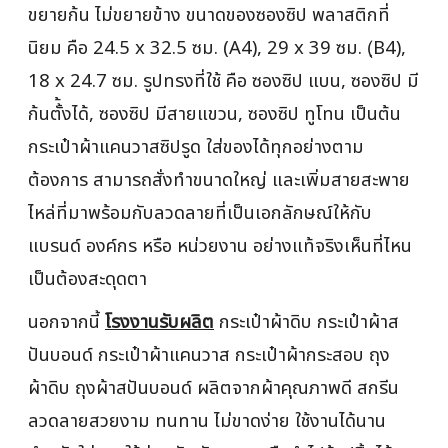
ขยายก้น ไม่ขยายข้าง ขนาดของซองซิป พลาสติกที่
นิยม คือ 24.5 x 32.5 ซม. (A4), 29 x 39 ซม. (ฺB4),
18 x 24.7 ซม. รูปทรงที่ใช้ คือ ซองซิป แบน, ซองซิป มี
ก้นตั้้งได้, ซองซิป มีสายแขวน, ซองซิป ทูโทน เป็นต้น
กระเป๋าผ้าแคนวาสซิปรูด ใส่ของได้ทุกอย่างตาม
ต้องการ สามารถสั่งทำขนาดใหญ่ และเพิ่มสายสะพาย
ไหล่ที่มาพร้อมกับลวดลายที่เป็นเอกลักษณ์ให้กับ
แบรนด์ องค์กร หรือ หน่วยงาน อย่างแท้จริงเห็นที่ไหน
เป็นต้องสะดุดตา
นอกจากนี้
โรงงานรับผลิต
กระเป๋าผ้าดิบ กระเป๋าผ้าส
ปันบอนด์ กระเป๋าผ้าแคนวาส กระเป๋าผ้ากระสอบ ถุง
ผ้าดิบ ถุงผ้าสปันบอนด์ ผลิตจากผ้าคุณภาพดี สกรีน
ลวดลายสวยงาม ทนทาน ไม่ขาดง่าย ใช้งานได้นาน