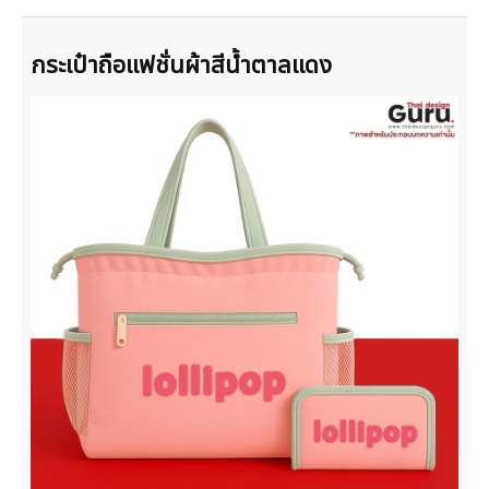
กระเป๋าถือแฟชั่นผ้าสีน้ำตาลแดง