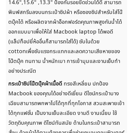
14.6",15.6" ,13.3" ป้องกันรอยขีดข่วนได้ดี สามารถ
พิมพ์สกรีนลงบนกระเป๋าซิปผ้า หรือซองซิปสำหรับใส่โน๊
ตบุ๊คได้ หรือผลิตจากผ้าอ็อกฟอร์ดคุณภาพสูงกันน้ำได้
ออกแบบมาเพื่อให้ใส่ Macbook laptop ได้พอดี
(แล็ปท็อปยี่ห้ออื่นก็สามารถใส่ได้) ซับในด้วย
cottonเพื่อซับแรงกระแทกและลดความเสียหายของ
โน๊ตบุ๊ค ทนทาน น้ำหนักเบา การเข้ามุมและงานเย็บทำ
อย่างประณีต
กระเป๋าซิปโน๊ตบุ๊คผ้าเนื้อดี
ทรงสีเหลี่ยม ปกป้อง
Macbook ของคุณได้อย่างดีเยี่ยม ดีไซน์กระเป๋าบาง
เฉียบสามารถพกพาไปได้ทุกที่ทุกโอกาส สวมสะพายเข้า
ได้ทุกแฟชั่น เป็นงานเย็บละเอียด งานดี งานเนี้ยบ ใช้
วัตถุดิบคุณภาพ ดีไซน์ทันสมัย ด้านในกระเป๋าสามารถ
สั่งบุ ด้วยผ้าได้ตามต้องการเพื่อช่วยถนอมคอมพิวเตอร์