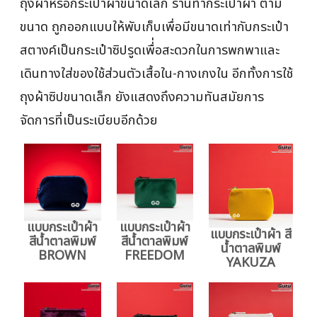
ถุงผ้าหรือกระเป๋าผ้าขนาดเล็ก ร้านทำกระเป๋าผ้า ตาม
ขนาด ถูกออกแบบให้พับเก็บเพื่อมีขนาดเท่ากับกระเป๋า
สตางค์เป็นกระเป๋าซิปรูดเพื่่อสะดวกในการพกพาและ
เดินทางใส่ของใช้ส่วนตัวเสื้อใน-กางเกงใน อีกทั้งการใช้
ถุงผ้าซิปขนาดเล็ก ยังแสดงถึงความทันสมัยการ
จัดการที่เป็นระเบียบอีกด้วย
แบบกระเป๋าผ้า
แบบกระเป๋าผ้า
แบบกระเป๋าผ้า สี
สีน้ำตาลพิมพ์
สีน้ำตาลพิมพ์
น้ำตาลพิมพ์
BROWN
FREEDOM
YAKUZA