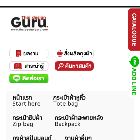
หน้าแรก
กระเป๋าผ้าหูหิ้ว
Start here
Tote bag
กระเป๋าซิปผ้า
กระเป๋าผ้าสะพายหลัง
Zip bag
Backpack
ถุงผ้าสปันบอนด์
งานผ้าอื่นๆ