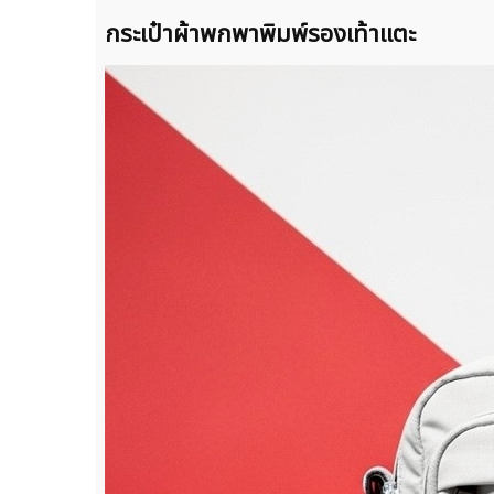
กระเป๋าผ้าพกพาพิมพ์รองเท้าแตะ