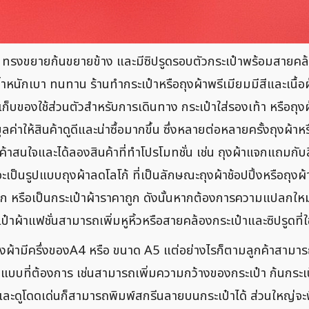
นผ้า ทรงขยายก้นขยายข้าง และมีซิปรูดรอบตัวกระเป๋าพร้อมสาย
ที่น้ำหนักเบา ทนทาน ร้านทำกระเป๋าหรือถุงผ้าพรีเมียมมีสีและเน
๋าเก็บของใช้ส่วนตัวสำหรับการเดินทาง กระเป๋าใส่รองเท้า หรือถุ
าให้สินค้าดูดีและน่าซื้อมากขึ้น ซึ่งหลายต่อหลายครั้งถุงผ้าหรื
กค้าสนใจและได้ลองสินค้าที่ทำโปรโมทชั่น เช่น ถุงผ้าแจกแถมกับ
จะเป็นรูปแบบถุงผ้าลดโลโก้ ที่เป็นลักษณะถุงผ้าช้อปปิ้งหรือถ
ก หรือเป็นกระเป๋าผ้าราคาถูก ดังนั้นหากต้องการความแปลกใหม่อ
ผ้าแฟชั่นสามารถเพิ่มหูหิ้วหรือสายคล้องกระเป๋าและซิปรูดที่ใช
้ามีครึ่งของA4 หรือ ขนาด A5 แต่อย่างไรก็ตามลูกค้าสามารถ
แบบที่ต้องการ เช่นสามารถเพิ่มความกว้างของกระเป๋า ก้นกระเป๋
ะดูโดดเด่นก็สามารถพิมพ์สกรีนลายบนกระเป๋าได้ ส่วนใหญ่จะพิม