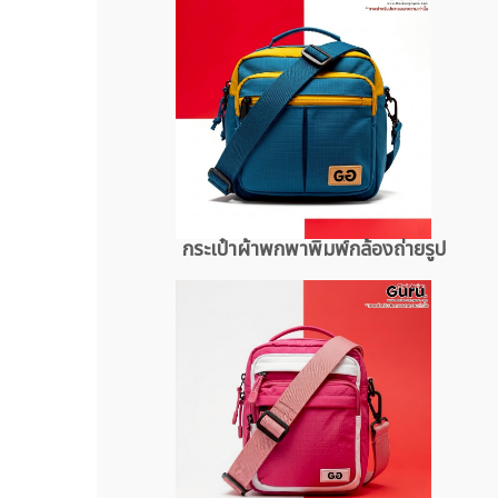
กระเป๋าผ้าพกพาพิมพ์กล้องถ่ายรูป