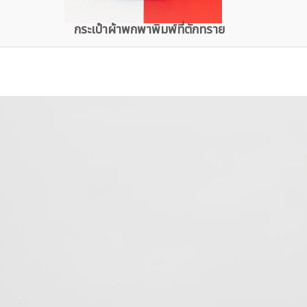
กระเป๋าผ้าพกพาพิมพ์ที่ตักทราย