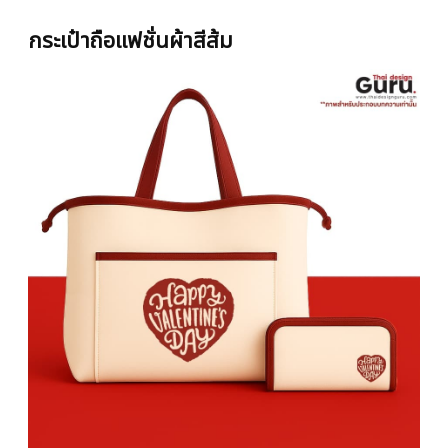
กระเป๋าถือแฟชั่นผ้าสีส้ม