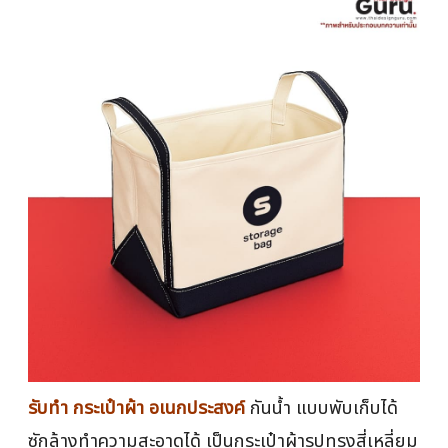
รับทำ กระเป๋าผ้า อเนกประสงค์
กันน้ำ แบบพับเก็บได้
ซักล้างทำความสะอาดได้ เป็นกระเป๋าผ้ารูปทรงสี่เหลี่ยม