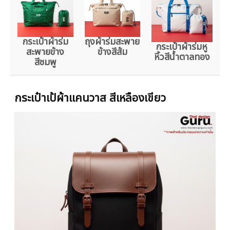
กระเป๋าผ้าร่ม
ถุงผ้าร่มสะพาย
กระเป๋าผ้าร่มหู
สะพายข้าง
ข้างสีส้ม
หิ้วสีน้ำตาลทอง
สีชมพู
กระเป๋าเป้ผ้าแคนวาส สีเหลืองเขียว