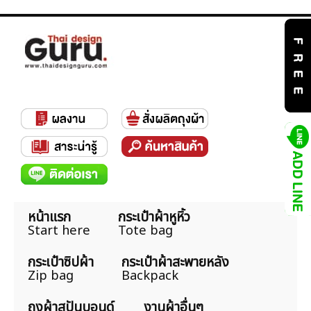
หน้าแรก
กระเป๋าผ้าหูหิ้ว
Start here
Tote bag
กระเป๋าซิปผ้า
กระเป๋าผ้าสะพายหลัง
Zip bag
Backpack
ถุงผ้าสปันบอนด์
งานผ้าอื่นๆ