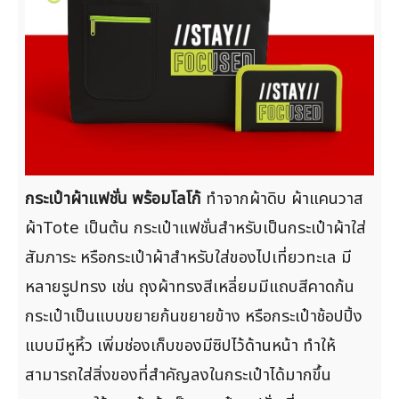
กระเป๋าผ้าแฟชั่น พร้อมโลโก้
ทำจากผ้าดิบ ผ้าแคนวาส
ผ้าTote เป็นต้น กระเป๋าแฟชั่นสำหรับเป็นกระเป๋าผ้าใส่
สัมภาระ หรือกระเป๋าผ้าสำหรับใส่ของไปเที่ยวทะเล มี
หลายรูปทรง เช่น ถุงผ้าทรงสีเหลี่ยมมีแถบสีคาดก้น
กระเป๋าเป็นแบบขยายก้นขยายข้าง หรือกระเป๋าช้อปปิ้ง
แบบมีหูหิ้ว เพิ่มช่องเก็บของมีซิปไว้ด้านหน้า ทำให้
สามารถใส่สิ่งของที่สำคัญลงในกระเป๋าได้มากขึ้น