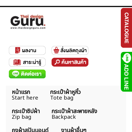
หน้าแรก
กระเป๋าผ้าหูหิ้ว
Start here
Tote bag
กระเป๋าซิปผ้า
กระเป๋าผ้าสะพายหลัง
Zip bag
Backpack
ถุงผ้าสปันบอนด์
งานผ้าอื่นๆ