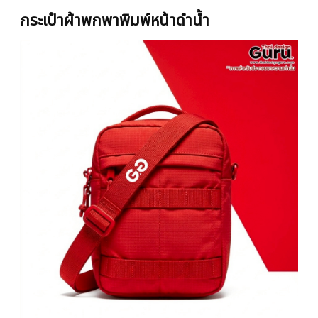
กระเป๋าผ้าพกพาพิมพ์หน้าดำน้ำ