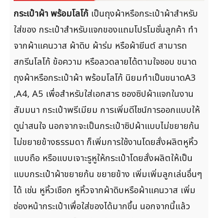
กระเป๋าผ้า พร้อมโลโก้
เป็นถุงผ้าหรือกระเป๋าผ้าสำหรับ
ใส่ของ กระเป๋าสำหรับแจกของแถมโปรโมชั่นลูกค้า ทำ
จากผ้าแคนวาส ผ้าดิบ ผ้าร่ม หรือผ้ายีนต์ สามารถ
สกรีนโลโก้ ข้อความ หรือลวดลายได้ตามใจชอบ ขนาด
ถุงผ้าหรือกระเป๋าผ้า พร้อมโลโก้ นิยมทำเป็นขนาดA3
,A4, A5 เพื่อสำหรับใส่เอกสาร ซองซิปผ้าแจกในงาน
สัมมนา กระเป๋าพรีเมียม การเพิ่มดีไชน์การออกแบบให้
ดูน่าสนใจ นอกจากจะเป็นกระเป๋าซิปผ้าแบบไม่ขยายก้น
ไม่ขยายข้างธรรมดา ก็เพิ่มการใช้งานโดยสั่งผลิตหูหิ้ว
แบบถือ หรือแบบเจาะรูหูให้กระเป๋าโดยสั่งผลิตให้เป็น
แบบกระเป๋าผ้าขยายก้น ขยายข้าง เพิ่มเพิ่มลูกเล่นอื่นๆ
ได้ เช่น หูหิ้วเชือก หูหิ้วจากผ้าดิบหรือผ้าแคนวาส เพิ่ม
ช่องหน้ากระเป๋าเพื่อใส่ของได้มากขึ้น นอกจากนี้แล้ว