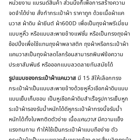
หน่วยงาน แบรนด์สินค้า ส่วนนึงก็เพื่อการสร้างความ
จดจำได้ง่าย สั่งทำกระเป๋าผ้า ราคาถูก ด้วยเนื้อผ้าแค
นวาส ผ้าดิบ ผ้ายีนต์ ผ้า600D เพื่อเป็นถุงผ้าพรีเมี่ยม
แบบหูหิ้ว หรือแบบสะพายข้างแฟชั่น หรือเป็นทรงถุงผ้า
ช้อปปิ้งเพื่อใช้แทนถุงผ้าพลาสติก ถุงผ้าหรือกระเป๋าผ้า
แคนวาสเป็นถุงผ้าลดโลกร้อนสามารถพิมพ์ข้อความ
ประชาสัมพันธ์ หรือออกแบบลวดลายทันสมัยได้
รูปแบบของกระเป๋าผ้าแคนวาส
มี 15 สีให้เลือกทรง
กระเป๋าผ้าเป็นแบบสะพายข้างด้วยหูหิ้วเชือกผ้าดิบแบบ
แบนเย็บเก็บขอบ เป็นหูเชือกผ้าดิบสำเร็จรูปการเย็บหูก
ระเป๋าผ้ารองรับน้ำหนักได้ดีหูกระเป๋าผ้าทรงนี้จรับน้ำ
หนักได้ทั้งใบพกติดตัวง่าย เนื้อ
แคนวาส
มีความแข็ง
แรงทนทาน ทำให้ใช้เป็นกระเป๋าผ้าแบบถือง่าย ตัว
กระเป๋าผ้าเป็นแบบขยายก้นขยายข้าง การสั่งผลิตถุงผ้า