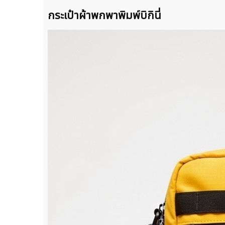
กระเป๋าผ้าพกพาพิมพ์บิกินี่