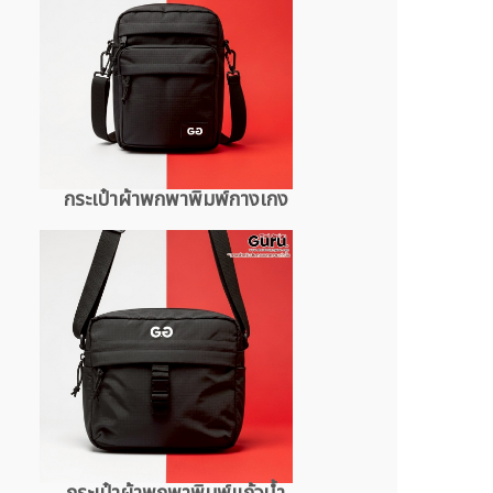
กระเป๋าผ้าพกพาพิมพ์กางเกง