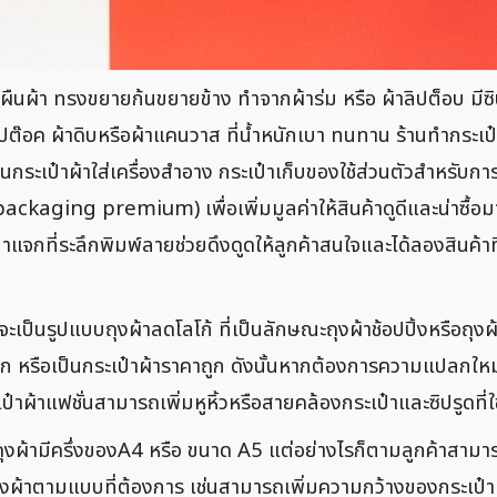
ยมผืนผ้า ทรงขยายก้นขยายข้าง ทำจากผ้าร่ม หรือ ผ้าลิปต็อบ มี
ต๊อค ผ้าดิบหรือผ้าแคนวาส ที่น้ำหนักเบา ทนทาน ร้านทำกระเป๋าห
ระเป๋าผ้าใส่เครื่องสำอาง กระเป๋าเก็บของใช้ส่วนตัวสำหรับการ
ackaging premium) เพื่อเพิ่มมูลค่าให้สินค้าดูดีและน่าซื้อมา
ป๋าแจกที่ระลึกพิมพ์ลายช่วยดึงดูดให้ลูกค้าสนใจและได้ลองสินค้า
จะเป็นรูปแบบถุงผ้าลดโลโก้ ที่เป็นลักษณะถุงผ้าช้อปปิ้งหรือถ
ีก หรือเป็นกระเป๋าผ้าราคาถูก ดังนั้นหากต้องการความแปลกใหม่
ผ้าแฟชั่นสามารถเพิ่มหูหิ้วหรือสายคล้องกระเป๋าและซิปรูดที่ใช
ผ้ามีครึ่งของA4 หรือ ขนาด A5 แต่อย่างไรก็ตามลูกค้าสามาร
งผ้าตามแบบที่ต้องการ เช่นสามารถเพิ่มความกว้างของกระเป๋า ก