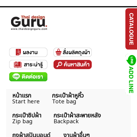
หน้าแรก
กระเป๋าผ้าหูหิ้ว
Start here
Tote bag
กระเป๋าซิปผ้า
กระเป๋าผ้าสะพายหลัง
Zip bag
Backpack
ถุงผ้าสปันบอนด์
งานผ้าอื่นๆ