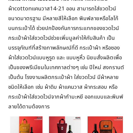
ผ้าcottonแคนวาส14-21 ออน สามารถใส่ขวดไวน์
ขนาดมาตรฐาน มีหลายสีให้เลือก พิมพ์ลายหรือโลโก้
บนกระเป๋าได้ ช่วยปกป้องกันการกระแทกของขวดไวน์
กระเป๋าผ้าใส่ขวดไวน์ช่วยเพิ่มมูลค่าให้กับสินค้า เป็น
บรรจุภัณฑ์ที่สร้างภาพลักษณ์ที่ดี กระเป๋าผ้า หรือซอง
ผ้าใส่ขวดไวน์แบบหูรูด และ แบบหูหิ้ว นิยมสั่งผลิตเพื่อ
เป็นของพรีเมียมในเทศกาลต่างๆ เช่น ปีใหม่ สงกรานต์
เป็นต้น โรงงานผลิตกระเป๋าผ้า ใส่ขวดไวน์ มีผ้าหลาย
ชนิดให้เลือก เช่น ผ้าดิบ ผ้าแคนวาส ผ้ากระสอบ หรือ
กระเป๋าผ้าใส่ขวดไวน์จากผ้ากำมะหยี ออกแบบและพิมพ์
ลายได้ตามต้องการ