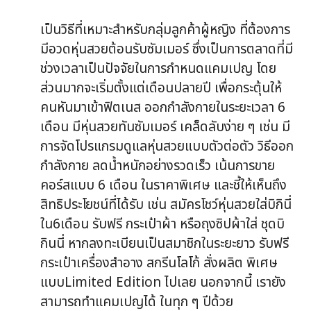
เป็นวิธีที่เหมาะสำหรับกลุ่มลูกค้าผู้หญิง ที่ต้องการ
มีอวดหุ่นสวยต้อนรับซัมเมอร์ ซึ่งเป็นการตลาดที่มี
ช่วงเวลาเป็นปัจจัยในการกำหนดแคมเปญ โดย
ส่วนมากจะเริ่มตั้งแต่เดือนปลายปี เพื่อกระตุ้นให้
คนหันมาเข้าฟิตเนส ออกกำลังกายในระยะเวลา 6
เดือน มีหุ่นสวยทันซัมเมอร์ เคล็ดลับง่าย ๆ เช่น มี
การจัดโปรแกรมดูแลหุ่นสวยแบบตัวต่อตัว วิธีออก
กำลังกาย ลดน้ำหนักอย่างรวดเร็ว เน้นการขาย
คอร์สแบบ 6 เดือน ในราคาพิเศษ และชี้ให้เห็นถึง
สิทธิประโยชน์ที่ได้รับ เช่น สมัครโชว์หุ่นสวยใส่บิกินี่
ใน6เดือน รับฟรี กระเป๋าผ้า หรือถุงซิปผ้าใส่ ชุดบิ
กินนี่ หากลงทะเบียนเป็นสมาชิกในระยะยาว รับฟรี
กระเป๋าเครื่องสำอาง สกรีนโลโก้ สั่งผลิต พิเศษ
แบบLimited Edition ไปเลย นอกจากนี้ เรายัง
สามารถทำแคมเปญได้ ในทุก ๆ ปีด้วย