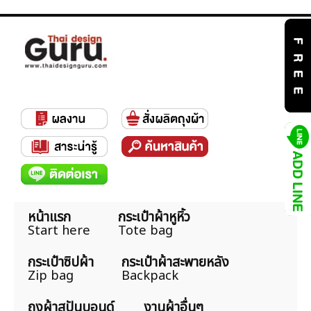
หน้าแรก
กระเป๋าผ้าหูหิ้ว
Start here
Tote bag
กระเป๋าซิปผ้า
กระเป๋าผ้าสะพายหลัง
Zip bag
Backpack
ถุงผ้าสปันบอนด์
งานผ้าอื่นๆ