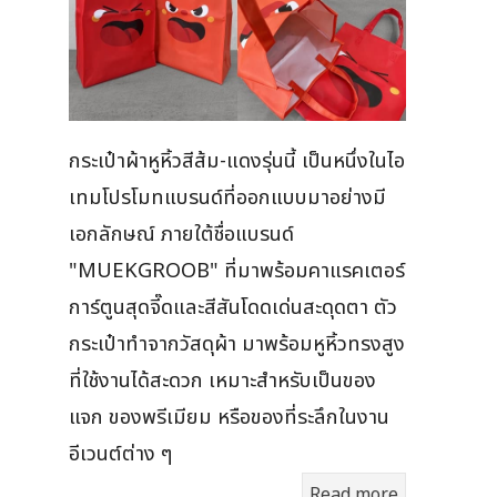
กระเป๋าผ้าหูหิ้วสีส้ม-แดงรุ่นนี้ เป็นหนึ่งในไอ
เทมโปรโมทแบรนด์ที่ออกแบบมาอย่างมี
เอกลักษณ์ ภายใต้ชื่อแบรนด์
"MUEKGROOB" ที่มาพร้อมคาแรคเตอร์
การ์ตูนสุดจี๊ดและสีสันโดดเด่นสะดุดตา ตัว
กระเป๋าทำจากวัสดุผ้า มาพร้อมหูหิ้วทรงสูง
ที่ใช้งานได้สะดวก เหมาะสำหรับเป็นของ
แจก ของพรีเมียม หรือของที่ระลึกในงาน
อีเวนต์ต่าง ๆ
Read more