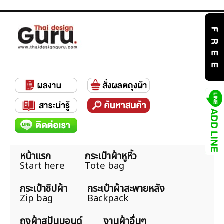
หน้าแรก
กระเป๋าผ้าหูหิ้ว
Start here
Tote bag
กระเป๋าซิปผ้า
กระเป๋าผ้าสะพายหลัง
Zip bag
Backpack
ถุงผ้าสปันบอนด์
งานผ้าอื่นๆ