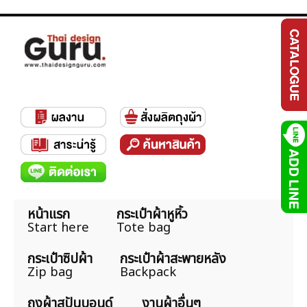
หน้าแรก
กระเป๋าผ้าหูหิ้ว
Start here
Tote bag
กระเป๋าซิปผ้า
กระเป๋าผ้าสะพายหลัง
Zip bag
Backpack
ถุงผ้าสปันบอนด์
งานผ้าอื่นๆ