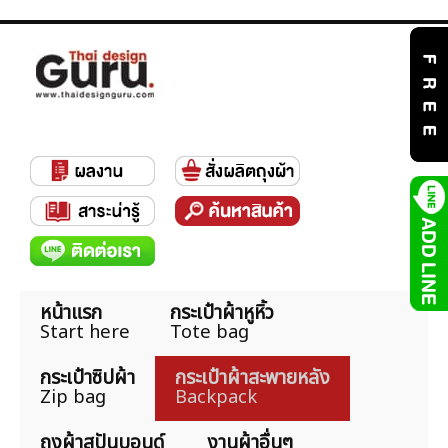
หน้าแรก
กระเป๋าผ้าหูหิ้ว
Start here
Tote bag
กระเป๋าซิปผ้า
กระเป๋าผ้าสะพายหลัง
Zip bag
Backpack
ถุงผ้าสปันบอนด์
งานผ้าอื่นๆ