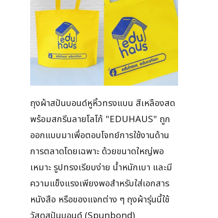
ถุงผ้าสปันบอนด์หูหิ้วทรงแบน สีเหลืองสด
พร้อมสกรีนลายโลโก้ "EDUHAUS" ถูก
ออกแบบมาเพื่อตอบโจทย์การใช้งานด้าน
การตลาดโดยเฉพาะ ด้วยขนาดใหญ่พอ
เหมาะ รูปทรงเรียบง่าย น้ำหนักเบา และมี
ความแข็งแรงเพียงพอสำหรับใส่เอกสาร
หนังสือ หรือของแจกต่าง ๆ ถุงผ้ารุ่นนี้ใช้
วัสดุสปันบอนด์ (Spunbond)