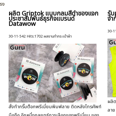
ตรง
ผลิต Griptok แบบกลมสีดำของแจก
รับ
ประชาสัมพันธ์ธุรกิจแบรนด์
จำก
Datawow
30-1
30-11-542
Hits:
1702 ผลงานทำกระเป๋าผ้า
ผลิต
สั่งทำกริ๊บต๊อกพรีเมี่ยมพิมพ์ลาย ติดหลังโทรศัพท์
ลาย 
มือถือ อีกหนึ่งกลยุทธ์การเลือกของพรีเมี่ยม ของ