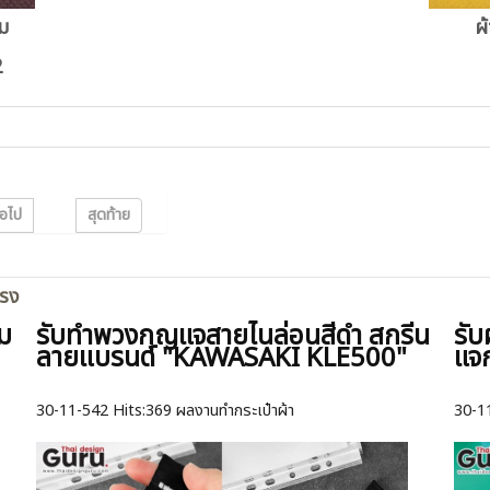
รม
ผ
2
่อไป
สุดท้าย
ตรง
็ม
รับทำพวงกุญแจสายไนล่อนสีดำ สกรีน
รับ
ลายแบรนด์ "KAWASAKI KLE500"
แจ
30-11-542
Hits:
369 ผลงานทำกระเป๋าผ้า
30-1