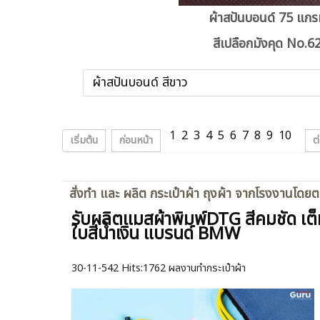
ผ้าสปันบอนด์ 75 แก
สีเปลือกมังคุด No.6
ผ้าสปันบอนด์ สีขาว
1
2
3
4
5
6
7
8
9
10
เริ่มต้น
ก่อนหน้า
ต
สั่งทำ และ ผลิต กระเป๋าผ้า ถุงผ้า จากโรงงานโดย
รับผลิตแมสผ้าพิมพ์DTG สีคมชัด เต
ใบสีน้ำเงิน แบรนด์ BMW
30-11-542
Hits:
1762 ผลงานทำกระเป๋าผ้า