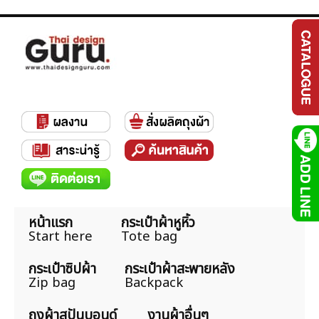
หน้าแรก
กระเป๋าผ้าหูหิ้ว
Start here
Tote bag
กระเป๋าซิปผ้า
กระเป๋าผ้าสะพายหลัง
Zip bag
Backpack
ถุงผ้าสปันบอนด์
งานผ้าอื่นๆ