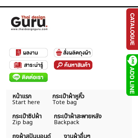
หน้าแรก
กระเป๋าผ้าหูหิ้ว
Start here
Tote bag
กระเป๋าซิปผ้า
กระเป๋าผ้าสะพายหลัง
Zip bag
Backpack
ถุงผ้าสปันบอนด์
งานผ้าอื่นๆ