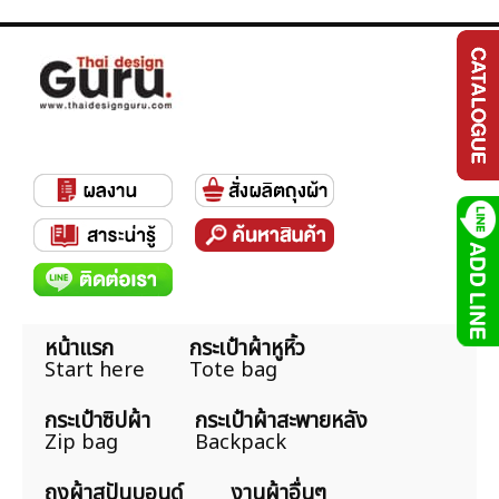
หน้าแรก
กระเป๋าผ้าหูหิ้ว
Start here
Tote bag
กระเป๋าซิปผ้า
กระเป๋าผ้าสะพายหลัง
Zip bag
Backpack
ถุงผ้าสปันบอนด์
งานผ้าอื่นๆ