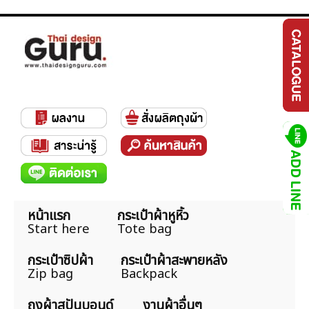
หน้าแรก
กระเป๋าผ้าหูหิ้ว
Start here
Tote bag
กระเป๋าซิปผ้า
กระเป๋าผ้าสะพายหลัง
Zip bag
Backpack
ถุงผ้าสปันบอนด์
งานผ้าอื่นๆ