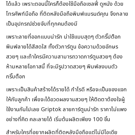
ได้แล้ว เพราะตอนนี้ใครก็ต้องใช้มือถือเซลฟี่ ดูหนัง ด้วย
โทรศัพท์มือถือ ที่ติดหลังมือถือพิมพ์แบรนด์คุณ จึงกลาย
เป็นอุปกรณ์ช่วยจับที่ทุกคนต้องมี
เพราะลายที่ออกแบบน่ารัก น่าใช้แบบสุดๆ ตัวกริ๊ปต๊อก
พิมพ์ลายได้สีสดใส ทั้งตัวการ์ตูน ข้อความด้วยอักษร
สวยๆ และถ้าใครมีความสามารถวาดการ์ตูนสวยๆ ต้อง
ห้ามหลายโอกาสนี้ ที่จะมีรูปวาดสวยๆ พิมพ์ลงบนตัว
กริ๊บต็อก
เพราะเป็นสินค้าสร้างได้รายได้ กำไรดี หรือจะเป็นของแจก
ให้กับลูกค้า เพื่อจะได้อวดผลงานสวยๆ ให้ติดตาต้องใจผู้
ใช้งานกันไปเลย Griptok ลายการ์ตูนน่ารัก ราคาไม่แพง
อย่างที่คิด คละลายได้ เริ่มต้นผลิตเพียง 100 ชิ้น
สำหรับใครที่อยากผลิตที่ติดหลังมือถือแต่ไม่มีไอเดีย