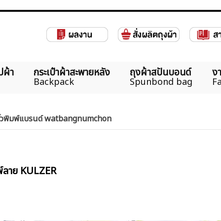
ปผ้า
กระเป๋าผ้าสะพายหลัง
ถุงผ้าสปันบอนด์
งา
Backpack
Spunbond bag
Fa
่นหิ้วพิมพ์แบรนด์ watbangnumchon
พ์ลาย KULZER