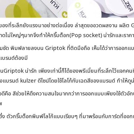
ก ของที่ระลึกยังแรงมาอย่างต่อเนื่อง ล่าสุดขออวดผลงาน ผลิ
าดไม่ใหญ่ๆมากจึงทำให้กริ๊บต็อก(Pop socket) น่ารักและราคา
ชัด พิมพ์ลายลงบน Griptok ที่ติดมือถือ เห็นได้ว่าการออกแบบ G
กแบรนด์ต้องมี
riptok น่ารัก เพียงเท่านี้ก็ได้ของพรีเมี่ยมที่ระลึกไว้แจกค
แบรนด์ kulzer ดีไซน์โดยใช้โลโก้กับเฉดสีของแบรนด์ ทำให้ดู
้อดีคือ สีช่วยให้ดึงความสนใจมากกว่าการออกแบบเพียงใช้ตัวอ
พ
ึ่ง ตัวกริ๊บต็อกพิมพ์โลโก้แบบเรียบๆ ที่มาพร้อมกับการ์ดที่อ