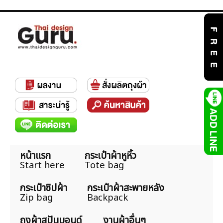
หน้าแรก
กระเป๋าผ้าหูหิ้ว
Start here
Tote bag
กระเป๋าซิปผ้า
กระเป๋าผ้าสะพายหลัง
Zip bag
Backpack
ถุงผ้าสปันบอนด์
งานผ้าอื่นๆ