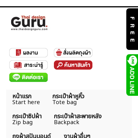
หน้าแรก
กระเป๋าผ้าหูหิ้ว
Start here
Tote bag
กระเป๋าซิปผ้า
กระเป๋าผ้าสะพายหลัง
Zip bag
Backpack
ถุงผ้าสปันบอนด์
งานผ้าอื่นๆ