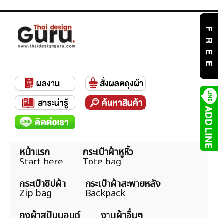
หน้าแรก
กระเป๋าผ้าหูหิ้ว
Start here
Tote bag
กระเป๋าซิปผ้า
กระเป๋าผ้าสะพายหลัง
Zip bag
Backpack
ถุงผ้าสปันบอนด์
งานผ้าอื่นๆ