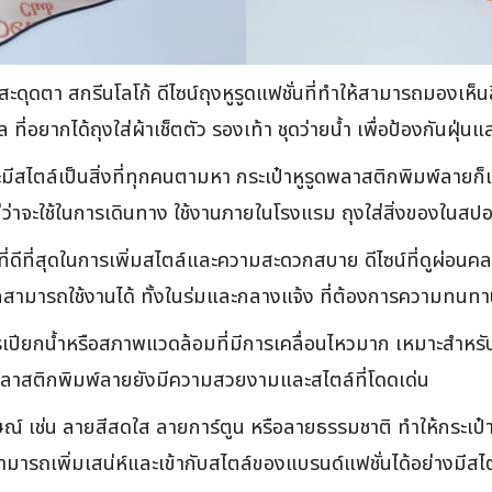
ุดตา สกรีนโลโก้ ดีไซน์ถุงหูรูดแฟชั่นที่ทำให้สามารถมองเห็นสิ่
 ที่อยากได้ถุงใส่ผ้าเช็ตตัว รองเท้า ชุดว่ายน้ำ เพื่อป้องกันฝุ่นแ
มีสไตล์เป็นสิ่งที่ทุกคนตามหา กระเป๋าหูรูดพลาสติกพิมพ์ลายก็เป็
 ไม่ว่าจะใช้ในการเดินทาง ใช้งานภายในโรงแรม ถุงใส่สิ่งของในสป
่ดีที่สุดในการเพิ่มสไตล์และความสะดวกสบาย ดีไซน์ที่ดูผ่อน
กสามารถใช้งานได้ ทั้งในร่มและกลางแจ้ง ที่ต้องการความทน
เปียกน้ำหรือสภาพแวดล้อมที่มีการเคลื่อนไหวมาก เหมาะสำหรั
ลาสติกพิมพ์ลายยังมีความสวยงามและสไตล์ที่โดดเด่น
ช่น ลายสีสดใส ลายการ์ตูน หรือลายธรรมชาติ ทำให้กระเป๋าหูรู
ารถเพิ่มเสน่ห์และเข้ากับสไตล์ของแบรนด์แฟชั่นได้อย่างมีสไ