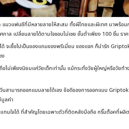
่ารัก แนวแฟนซีที่มีหลายลายให้สะสม ทั้งผีไทยและผีเทศ มาพร้
ศกาล เปลี่ยนลายได้ตามใจชอบไม่เชย ขั้นต่ำเพียง 100 ชิ้น ราค
้ จะซื้อไปเป็นของแถมของพรีเมี่ยม ของแจก ก็น่ารัก Griptok
อง
ือไม่เพียงนิยมแค่วัยเด็กเท่านั้น แม้กระทั่งวัยผู้ใหญ่หรือวัย
วีนสามารถออกแบบลายได้เอง ข้อดีของการออกแบบ Griptok พิ
มูลค่า
นใจได้ ที่สำคัญโดยเฉพาะตัวที่ติดหลังมือถือ กริ๊บต็อคที่ผลิต