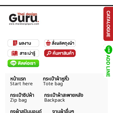
หน้าแรก
กระเป๋าผ้าหูหิ้ว
Start here
Tote bag
กระเป๋าซิปผ้า
กระเป๋าผ้าสะพายหลัง
Zip bag
Backpack
ถุงผ้าสปันบอนด์
งานผ้าอื่นๆ