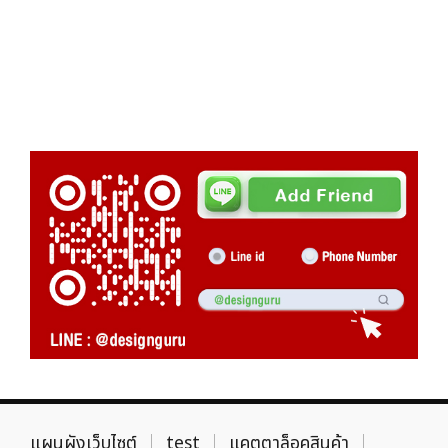
แผนผังเว็บไซต์
test
แคตตาล็อคสินค้า