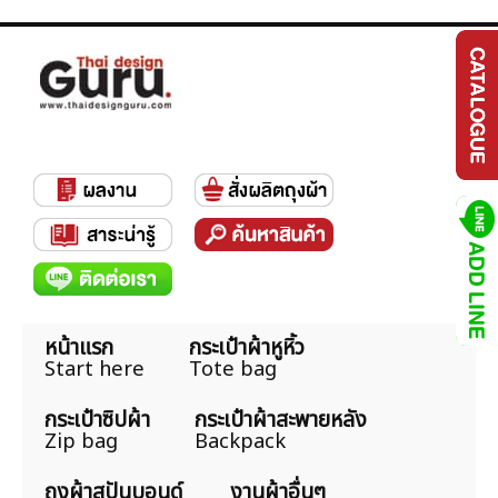
หน้าแรก
กระเป๋าผ้าหูหิ้ว
Start here
Tote bag
กระเป๋าซิปผ้า
กระเป๋าผ้าสะพายหลัง
Zip bag
Backpack
ถุงผ้าสปันบอนด์
งานผ้าอื่นๆ