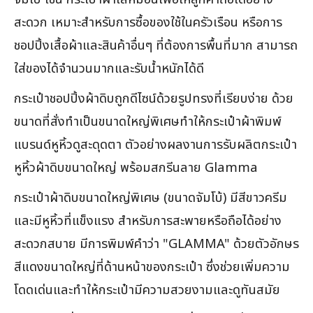
สะดวก เหมาะสำหรับการซื้อของใช้ในครัวเรือน หรือการ
ชอปปิ้งเสื้อผ้าและสินค้าอื่นๆ ที่ต้องการพื้นที่มาก สามารถ
ใส่ของได้จำนวนมากและรับน้ำหนักได้ดี
กระเป๋าชอปปิ้งผ้าดิบถูกดีไซน์ด้วยรูปทรงที่เรียบง่าย ด้วย
ขนาดที่สั่งทำเป็นขนาดใหญ่พิเศษทำให้กระเป๋าผ้าพิมพ์
แบรนด์หูหิ้วดูสะดุดตา ตัวอย่างผลงานการรับผลิตกระเป๋า
หูหิ้วผ้าดิบขนาดใหญ่ พร้อมสกรีนลาย Glamma
กระเป๋าผ้าดิบขนาดใหญ่พิเศษ (ขนาดจัมโบ้) มีสีขาวครีม
และมีหูหิ้วที่แข็งแรง สำหรับการสะพายหรือถือได้อย่าง
สะดวกสบาย มีการพิมพ์คำว่า "GLAMMA" ด้วยตัวอักษร
สีแดงขนาดใหญ่ที่ด้านหน้าของกระเป๋า ซึ่งช่วยเพิ่มความ
โดดเด่นและทำให้กระเป๋ามีความสวยงามและดูทันสมัย