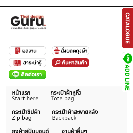
หน้าแรก
กระเป๋าผ้าหูหิ้ว
Start here
Tote bag
กระเป๋าซิปผ้า
กระเป๋าผ้าสะพายหลัง
Zip bag
Backpack
ถุงผ้าสปันบอนด์
งานผ้าอื่นๆ