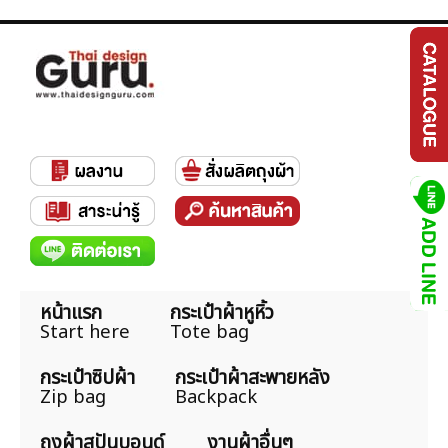
หน้าแรก
กระเป๋าผ้าหูหิ้ว
Start here
Tote bag
กระเป๋าซิปผ้า
กระเป๋าผ้าสะพายหลัง
Zip bag
Backpack
ถุงผ้าสปันบอนด์
งานผ้าอื่นๆ