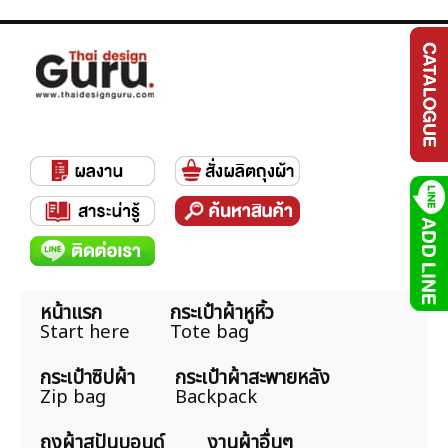
หน้าแรก
กระเป๋าผ้าหูหิ้ว
Start here
Tote bag
กระเป๋าซิปผ้า
กระเป๋าผ้าสะพายหลัง
Zip bag
Backpack
ถุงผ้าสปันบอนด์
งานผ้าอื่นๆ