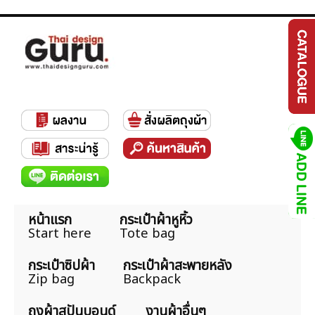
หน้าแรก
กระเป๋าผ้าหูหิ้ว
Start here
Tote bag
กระเป๋าซิปผ้า
กระเป๋าผ้าสะพายหลัง
Zip bag
Backpack
ถุงผ้าสปันบอนด์
งานผ้าอื่นๆ