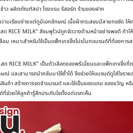
นมข้าว ผลิตภัณฑ์สปา โรงแรม รีสอร์ต ร้านของฝาก
วามเรียบง่ายแต่ดูมีเอกลักษณ์ เนื้อผ้ากระสอบมีลายทอชัด ให้ค
 “สี.สด RICE MILK” สีชมพูไวน์ถูกจัดวางด้านหน้าอย่างพอดี ทำ
ล้อม เหมาะสำหรับใช้เป็นแพ็กเกจจิ้งโปรโมทแบรนด์ที่ต้องการส
ี.สด RICE MILK” เป็นตัวเลือกของพรีเมี่ยมและแพ็กเกจจิ้งที
กลักษณ์ และสามารถนำกลับมาใช้ซ้ำได้ จึงช่วยให้แบรนด์ดูใส่ใจรา
่าให้สินค้า สร้างการจดจำแบรนด์ และใช้เป็นของแถม ของขวัญ
์ที่ช่วยให้ลูกค้ารู้สึกประทับใจตั้งแต่แรกเห็น