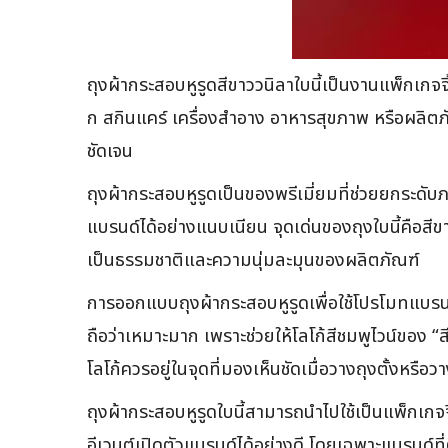
ถุงผ้ากระสอบหูรูดสีขาววนิลาใบนี้เป็นงานแพ็กเกจจ
ก สกินแคร์ เครื่องสำอาง อาหารสุขภาพ หรือผลิตภัณ
ชัดเจน
ถุงผ้ากระสอบหูรูดเป็นของพรีเมี่ยมที่ช่วยยกระดับภา
แบรนด์ได้อย่างแนบเนียน จุดเด่นของถุงใบนี้คือสี
เป็นธรรมชาติและความนุ่มละมุนของผลิตภัณฑ์
การออกแบบถุงผ้ากระสอบหูรูดเพื่อใช้โปรโมทแบรนด
ถือว่าเหมาะมาก เพราะช่วยให้โลโก้สีชมพูไวน์ของ “
โลโก้ควรอยู่ในจุดที่มองเห็นชัดเมื่อวางถุงตั้งห
ถุงผ้ากระสอบหูรูดใบนี้สามารถนำไปใช้เป็นแพ็กเ
อีเวนต์เปิดตัวแบรนด์ได้อย่างดี โดยเฉพาะแบรนด์ที