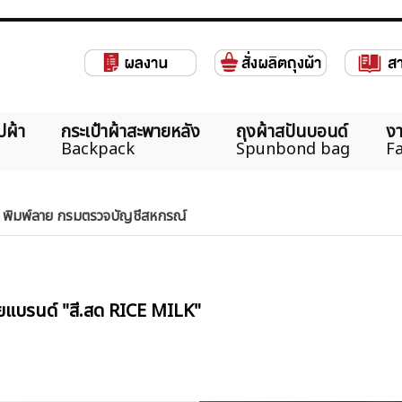
ปผ้า
กระเป๋าผ้าสะพายหลัง
ถุงผ้าสปันบอนด์
งา
Backpack
Spunbond bag
Fa
 พิมพ์ลาย กรมตรวจบัญชีสหกรณ์
ลายแบรนด์ "สี.สด RICE MILK"