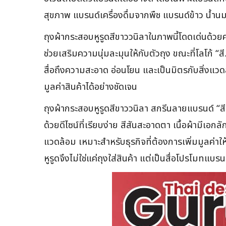
สุขภาพ แบรนด์เครื่องดื่มจากพืช แบรนด์ข้าว น้ำ
ถุงผ้ากระสอบหูรูดสีขาววนิลาในภาพนี้โดดเด่นด้วยค
ช่วยเสริมความนุ่มละมุนให้กับตัวถุง ขณะที่โลโก้
สื่อถึงความสะอาด อ่อนโยน และเป็นมิตรกับสิ่งแวด
มูลค่าสินค้าได้อย่างชัดเจน
ถุงผ้ากระสอบหูรูดสีขาววนิลา สกรีนลายแบรนด์ “ส
ด้วยดีไซน์ที่เรียบง่าย สีสันสะอาดตา เนื้อผ้ามีเอ
แวดล้อม เหมาะสำหรับธุรกิจที่ต้องการเพิ่มมูลค
หูรูดจึงไม่ใช่แค่ถุงใส่สินค้า แต่เป็นสื่อโปรโมทแบรนด