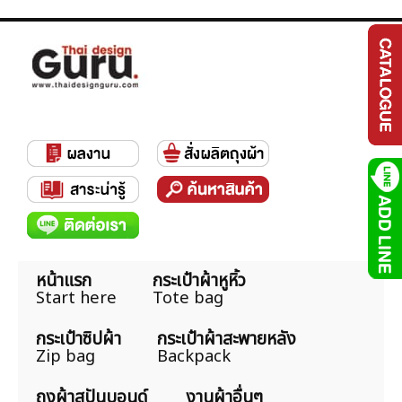
หน้าแรก
กระเป๋าผ้าหูหิ้ว
Start here
Tote bag
กระเป๋าซิปผ้า
กระเป๋าผ้าสะพายหลัง
Zip bag
Backpack
ถุงผ้าสปันบอนด์
งานผ้าอื่นๆ