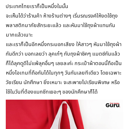
ประเทศไทยเราก็เป็นหนึ่งในนั้น
จะเห็นได้ว่าร้านค้า ห้างร้านต่างๆ เริ่มรณรงค์ให้งดใช้ถุง
พลาสติกมากัยสักระยะแล้ว และหันมาใช้ถุงผ้าแทนกัน
มากแล้วเนาะ
และเราก็เป็นอีกหนึ่งกระบอกเสียง ให้สาวๆ หันมาใช้ถุงผ้า
กันดีกว่า บอกเลยว่า ลุคเก๋ๆ กับถุงผ้าชิคๆ แมตช์กันแล้ว
ก็ได้ลุคดูดีไม่แพ้ลุคอื่นๆ เลยละค่ะ กระเป๋าผ้าตอนนี้ถือเป็น
หนึ่งไอเทมที่ถือกันได้ในทุกๆ วันกันเลยทีเดียว โดยเฉพาะ
วัยเรียน นักศึกษา ยิ่งเหมาะ จะสะพายไปเรียนพิเศษ หรือ
ใช้ในวันที่ต้องแบกชีทเยอะๆ ของนักศึกษาก็ได้