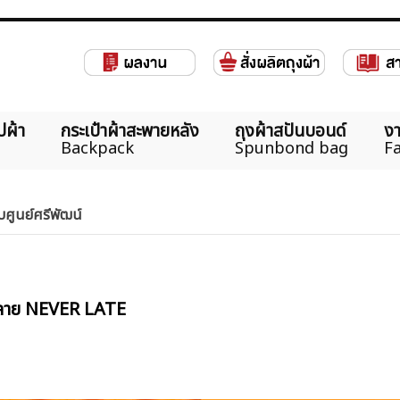
ปผ้า
กระเป๋าผ้าสะพายหลัง
ถุงผ้าสปันบอนด์
งา
Backpack
Spunbond bag
Fa
กับศูนย์ศรีพัฒน์
พ์ลาย NEVER LATE