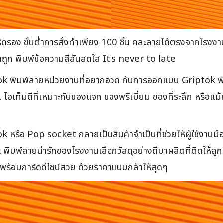
าร์ดรอง ขั้นต่ำการสั่งทำเพียง 100 ชิ้น คละลายได้ตรงจากโร
ูก พิมพ์ข้อความสีสันสดใส It's never to late
tok พิมพ์ลายหน่วยงานที่อยากอวด กับการออกแบบ Griptok พิ
ไอเท็มดีที่เหมาะกับของแจก ของพรีเมี่ยม ของที่ระลึก หรือแ
รือ Pop socket กลายเป็นสินค้าจำเป็นที่ช่วยให้ผู้ใช้งานมือถื
พ์ลายน่ารักของโรงงานเลือกวัสดุอย่างดีมาผลิตที่ติดให้ลูกค้า
มาพร้อมการ์ดดีไซน์สวย ด้วยราคาแบบกล้าให้สุดๆ