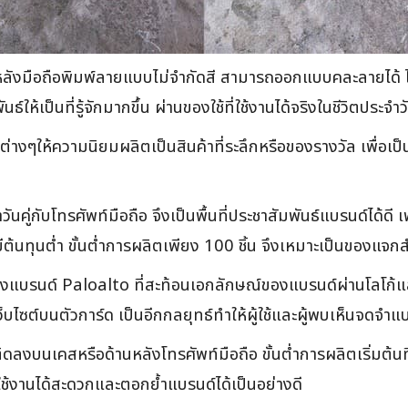
ังมือถือพิมพ์ลายแบบไม่จำกัดสี สามารถออกแบบคละลายได้ ไม่ว
ห้เป็นที่รู้จักมากขึ้น ผ่านของใช้ที่ใช้งานได้จริงในชีวิตประจำ
นต่างๆให้ความนิยมผลิตเป็นสินค้าที่ระลึกหรือของรางวัล เพื่อเ
วันคู่กับโทรศัพท์มือถือ จึงเป็นพื้นที่ประชาสัมพันธ์แบรนด์ได้
ีต้นทุนต่ำ ขั้นต่ำการผลิตเพียง 100 ชิ้น จึงเหมาะเป็นของแจกส
องแบรนด์ Paloalto ที่สะท้อนเอกลักษณ์ของแบรนด์ผ่านโลโก้แ
ซต์บนตัวการ์ด เป็นอีกกลยุทธ์ทำให้ผู้ใช้และผู้พบเห็นจดจำแบ
ิดลงบนเคสหรือด้านหลังโทรศัพท์มือถือ ขั้นต่ำการผลิตเริ่มต้นที
่ใช้งานได้สะดวกและตอกย้ำแบรนด์ได้เป็นอย่างดี