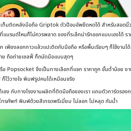
็มติดหลังมือถือ Griptok ตัวป๊อบอัพยืดหดได้ สำหรับสอดนิ้วม
ที่แบรนด์ไหนก็ไม่ควรพลาด ของที่ระลึกน่ารักออกแบบเองได้ รา
ล็ก เพียงลอกกาวแล้วแปะติดกับมือถือ หรือพื้นเรียบๆ ก็ใช้งาน
้ง่าย ถือถ่ายเซลฟี่ ก็ถนัดมือแบบสุดๆ
 Popsocket จึงเป็นทางเลือกที่แจก ราคาถูก ขั้นต่ำน้อย งาน
ไว้วางใจ พิมพ์รูปคนได้เหมือนจริง
เอง กับทางโรงงานผลิตที่ติดมือถือของเรา แถมตัวการ์ดรองก
ศัพท์ พิมพ์ด้วยสีเกรดพรีเมี่ยม ไม่ลอก ไม่หลุด กันน้ำ