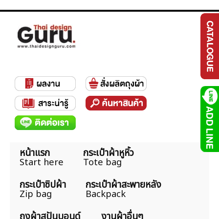
หน้าแรก
กระเป๋าผ้าหูหิ้ว
Start here
Tote bag
กระเป๋าซิปผ้า
กระเป๋าผ้าสะพายหลัง
Zip bag
Backpack
ถุงผ้าสปันบอนด์
งานผ้าอื่นๆ