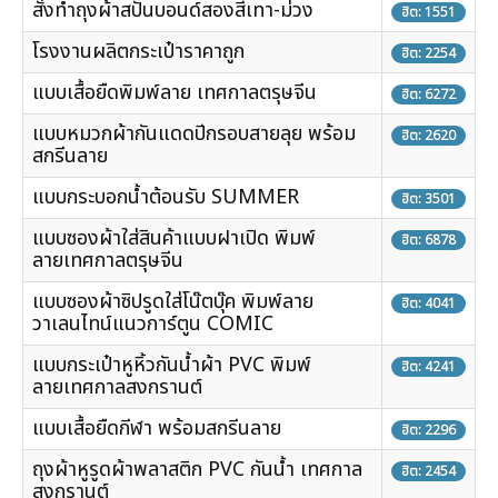
สั่งทำถุงผ้าสปันบอนด์สองสีเทา-ม่วง
ฮิต: 1551
โรงงานผลิตกระเป๋าราคาถูก
ฮิต: 2254
แบบเสื้อยืดพิมพ์ลาย เทศกาลตรุษจีน
ฮิต: 6272
แบบหมวกผ้ากันแดดปีกรอบสายลุย พร้อม
ฮิต: 2620
สกรีนลาย
แบบกระบอกน้ำต้อนรับ SUMMER
ฮิต: 3501
แบบซองผ้าใส่สินค้าแบบฝาเปิด พิมพ์
ฮิต: 6878
ลายเทศกาลตรุษจีน
แบบซองผ้าซิปรูดใส่โน๊ตบุ๊ค พิมพ์ลาย
ฮิต: 4041
วาเลนไทน์แนวการ์ตูน COMIC
แบบกระเป๋าหูหิ้วกันน้ำผ้า PVC พิมพ์
ฮิต: 4241
ลายเทศกาลสงกรานต์
แบบเสื้อยืดกีฬา พร้อมสกรีนลาย
ฮิต: 2296
ถุงผ้าหูรูดผ้าพลาสติก PVC กันน้ำ เทศกาล
ฮิต: 2454
สงกรานต์