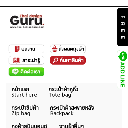
หน้าแรก
กระเป๋าผ้าหูหิ้ว
Start here
Tote bag
กระเป๋าซิปผ้า
กระเป๋าผ้าสะพายหลัง
Zip bag
Backpack
ถุงผ้าสปันบอนด์
งานผ้าอื่นๆ