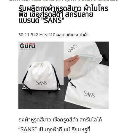
รับผลิตถุงผ้าหูรูดสีขาว ผ้าไมโคร
พีช เชือกรูดสีดำ สกรีนลาย
แบรนด์ "SANS"
30-11-542
Hits:
410 ผลงานทำกระเป๋าผ้า
ถุงผ้าหูรูดสีขาว เชือกรูดสีดำ สกรีนโลโก้
“SANS” เป็นถุงผ้าดีไซน์เรียบหรูที่