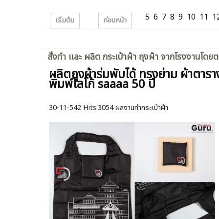
5
6
7
8
9
10
11
1
เริ่มต้น
ก่อนหน้า
สั่งทำ และ ผลิต กระเป๋าผ้า ถุงผ้า จากโรงงานโดย
ผลิตถุงผ้าร่มพับได้ ทรงย่าม ผ้าตารา
พิมพ์โลโก้ saaaa 50 ปี
30-11-542
Hits:
3054 ผลงานทำกระเป๋าผ้า