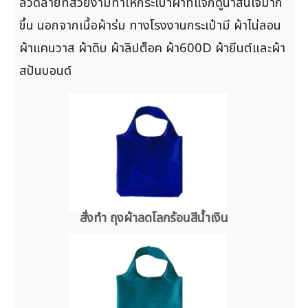
ลวดลายที่สวยงามทำให้กระเป๋าผ้าที่แจกดูน่าสนใจมาก
ขึ้น นอกจากเนื้อผ้าร่ม ทางโรงงานกระเป๋ามี ผ้าไน่ลอน
ผ้าแคนวาส ผ้าดิบ ผ้าลิปต็อค ผ้า600D ผ้ายีนต์และผ้า
สปันบอนด์
สั่งทำ ถุงผ้าลดโลกร้อนสีน้ำเงิน