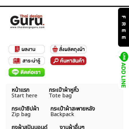
หน้าแรก
กระเป๋าผ้าหูหิ้ว
Start here
Tote bag
กระเป๋าซิปผ้า
กระเป๋าผ้าสะพายหลัง
Zip bag
Backpack
ถุงผ้าสปันบอนด์
งานผ้าอื่นๆ