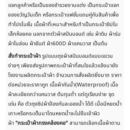
แจกลูกค้าหรือเป็นของชำรวยงานแต่ง เป็นกระเป๋าแจก
ของขวัญวันเด็ก หรือกระเป๋าแฟชั่นแถมคู่กับสินค้าเพื่อ
ทำโปรโมชั่น เนื้อผ้าที่เหมาะสำหรับทำเป็นกระเป๋าซิปใบ
เล็กห้อยคอ นอกจากตัวผ้าสปันบอนด์ เช่น ผ้าดิบ ผ้าร่ม
ผ้าไนล่อน ผ้ายีนต์ ผ้า600D ผ้าแคนวาส เป็นต้น
สั่งทำกระเป๋าผ้า
รูปแบบถุงผ้าสปันบอนด์แบบแขวน
ง่ายๆ เพียงส่งรูปภาพกระเป๋าผ้าที่สนใจแล้วแจ้งมายัง
โรงงานผลิตกระเป๋าผ้า จำนวนการสั่งผลิตยิ่งมาก ราคา
ต่อหน่วยจะราคาถูก เนื้อผ้ากันน้ำ(Waterproof) เนื้อ
ผ้าละเอียดกว่าแคนวาส ต้นทุนต่ำ แต่ดูเรียบง่าย จุด
เด่น คือ ตัวถุงซิปผ้าป้องกันละอองน้ำ ได้ดี เมื่อมีหยดน้ำ
เกาะหรือกระเด็นมาโดนหยดน้ำจะไม่ซึมเข้าผิว
ผ้า
"กระเป๋าผ้าทรงคล้องคอ"
สามารถเลือกเนื้อผ้าตาม