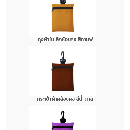
ถุงผ้าใบเล็กห้อยคอ สีกาแฟ
กระเป๋าผ้าคล้องคอ สีน้ำตาล