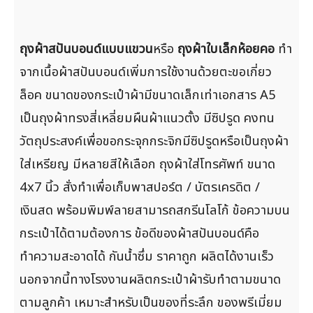
ถุงผ้าสปันบอนด์แบบแขวน
หรือ
ถุงผ้าใบเล็กห้อยคอ
ทำ
จากเนื้อผ้าสปันบอนด์เพิ่มการใช้งานด้วยตะขอเกี่ยว
ล็อค ขนาดของกระเป๋าผ้ามีขนาดเล็กเท่าเอกสาร A5
เป็นถุงผ้าทรงสี่เหลี่ยมผืนผ้าแนวตั้ง มีซิปรูด คงทน
วัตถุประสงค์เพื่อขอกระจุกกระจิกมีซิปรูดหรือเป็นถุงผ้า
ใส่เหรียญ มีหลายสีให้เลือก ถุงผ้าใส่โทรศัพท์ ขนาด
4x7 นิ้ว สั่งทำเพื่อเก็บพาสปอร์ต / บัตรเครดิต /
เงินสด พร้อมพิมพ์ลายสามารถสกรีนโลโก้ ข้อความบน
กระเป๋าได้ตามต้องการ ข้อดีของผ้าสปันบอนด์คือ
ทำความสะอาดได้ กันน้ำซึ่ม ราคาถูก ผลิตได้งานเร็ว
นอกจากนี้ทางโรงงานผลิตกระเป๋าผ้ารับทำตามขนาด
ตามลูกค้า เหมาะสำหรับเป็นของที่ระลึก ของพรีเมี่ยม