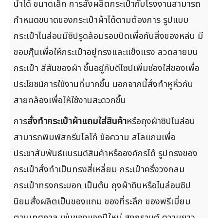
น้ำได้ ขนาดเล็ก การสั่งผลิตกระเป๋ากับโรงงานสามารถ
กำหนดขนาดของกระเป๋าผ้าได้ตามต้องการ รูปแบบ
กระเป๋าไนล่อนมีซิปรูดล้อมรอบปิดเพื่อกันสิ่งของหล่น มี
ขอบกุ๊นเพื่อให้กระเป๋าอยู่ทรงและแข็งแรง ลวดลายบน
กระเป๋า สีสันของผ้า ขึ้นอยู่กับดีไซน์เพิ่มช่องใส่ของเพื่อ
ประโยชน์การใช้งานที่มากขึ้น นอกจากนี้สั่งทำหูหิ้วกับ
สายคล้องเพื่อให้ใช้งานสะดวกขึ้น
การ
สั่งทำกระเป๋าผ้าแถมใส่สินค้า
หรือถุงผ้าซิปไนล่อน
สามารถพิมพ์สกรีนโลโก้ ข้อความ สโลแกนเพื่อ
ประชาสัมพันธ์แบรนด์สินค้าหรือองค์กรได้ รูปทรงของ
กระเป๋าสั่งทำเป็นทรงสี่เหลี่ยม กระเป๋าครึ่งวงกลม
กระเป๋าทรงกระบอก เป็นต้น ถุงผ้าดิบหรือไนล่อนซิป
นิยมสั่งผลิตเป็นของแถม ของที่ระลึก ของพรีเมี่ยม
ตามเทศกาล เช่นของแจกปีใหม่ สงกรานต์ ความยาว