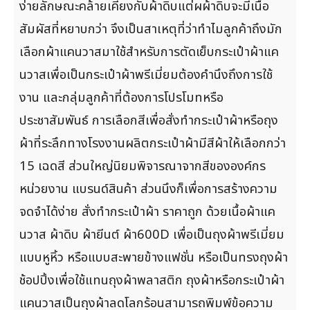
ง่ายลักษณะคล้ายเคียงกับผ้าดิบแต่ผผ้าดิบจะมีเนื้อ
สัมผัสที่หยาบกว่า จึงเป็นสาเหตุที่ว่าทำไมลูกค้าถึงมัก
เลือกผ้าแคนวาสมาใช้สำหรับการตัดเย็บกระเป๋าผ้าแค
นวาสเพื่อเป็นกระเป๋าผ้าพรีเมี่ยมต้องคำนึงถึงการใช้
งาน และกลุ่มลูกค้าที่ต้องการโปรโมทหรือ
ประชาสัมพันธ์ การเลือกสีเพื่อสั่งทำกระเป๋าผ้าหรือถุง
ผ้าที่ระลึกทางโรงงานผลิตกระเป๋าผ้ามีสีผ้าให้เลือกกว่า
15 เฉดสี ส่วนใหญ่นิยมพิจารณาจากสีขององค์กร
หน่วยงาน แบรนด์สินค้า ส่วนนึงก็เพื่อการสร้างความ
จดจำได้ง่าย สั่งทำกระเป๋าผ้า ราคาถูก ด้วยเนื้อผ้าแค
นวาส ผ้าดิบ ผ้ายีนต์ ผ้า600D เพื่อเป็นถุงผ้าพรีเมี่ยม
แบบหูหิ้ว หรือแบบสะพายข้างแฟชั่น หรือเป็นทรงถุงผ้า
ช้อปปิ้งเพื่อใช้แทนถุงผ้าพลาสติก ถุงผ้าหรือกระเป๋าผ้า
แคนวาสเป็นถุงผ้าลดโลกร้อนสามารถพิมพ์ข้อความ