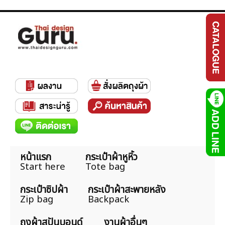
หน้าแรก
กระเป๋าผ้าหูหิ้ว
Start here
Tote bag
กระเป๋าซิปผ้า
กระเป๋าผ้าสะพายหลัง
Zip bag
Backpack
ถุงผ้าสปันบอนด์
งานผ้าอื่นๆ