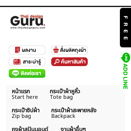
หน้าแรก
กระเป๋าผ้าหูหิ้ว
Start here
Tote bag
กระเป๋าซิปผ้า
กระเป๋าผ้าสะพายหลัง
Zip bag
Backpack
ถุงผ้าสปันบอนด์
งานผ้าอื่นๆ