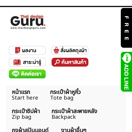
หน้าแรก
กระเป๋าผ้าหูหิ้ว
Start here
Tote bag
กระเป๋าซิปผ้า
กระเป๋าผ้าสะพายหลัง
Zip bag
Backpack
ถุงผ้าสปันบอนด์
งานผ้าอื่นๆ