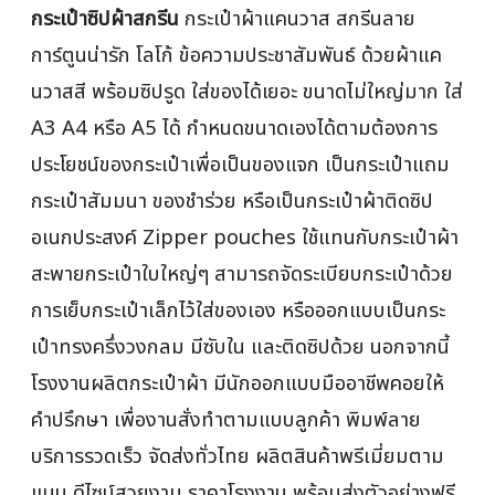
กระเป๋าซิปผ้าสกรีน
กระเป๋าผ้าแคนวาส สกรีนลาย
การ์ตูนน่ารัก โลโก้ ข้อความประชาสัมพันธ์ ด้วยผ้าแค
นวาสสี พร้อมซิปรูด ใส่ของได้เยอะ ขนาดไม่ใหญ่มาก ใส่
A3 A4 หรือ A5 ได้ กำหนดขนาดเองได้ตามต้องการ
ประโยชน์ของกระเป๋าเพื่อเป็นของแจก เป็นกระเป๋าแถม
กระเป๋าสัมมนา ของชำร่วย หรือเป็นกระเป๋าผ้าติดซิป
อเนกประสงค์ Zipper pouches ใช้แทนกับกระเป๋าผ้า
สะพายกระเป๋าใบใหญ่ๆ สามารถจัดระเบียบกระเป๋าด้วย
การเย็บกระเป๋าเล็กไว้ใส่ของเอง หรือออกแบบเป็นกระ
เป๋าทรงครึ่งวงกลม มีซับใน และติดซิปด้วย นอกจากนี้
โรงงานผลิตกระเป๋าผ้า มีนักออกแบบมืออาชีพคอยให้
คำปรึกษา เพื่องานสั่งทำตามแบบลูกค้า พิมพ์ลาย
บริการรวดเร็ว จัดส่งทั่วไทย ผลิตสินค้าพรีเมี่ยมตาม
แบบ ดีไซน์สวยงาม ราคาโรงงาน พร้อมส่งตัวอย่างฟรี