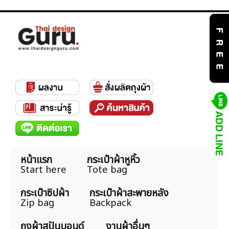
หน้าแรก
กระเป๋าผ้าหูหิ้ว
Start here
Tote bag
กระเป๋าซิปผ้า
กระเป๋าผ้าสะพายหลัง
Zip bag
Backpack
ถุงผ้าสปันบอนด์
งานผ้าอื่นๆ