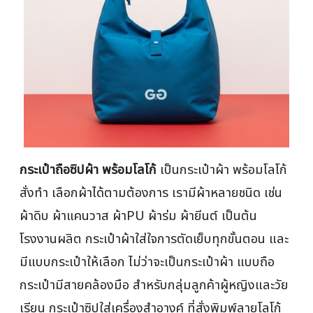
กระเป๋าถือซิปผ้า พร้อมโลโก้
เป็นกระเป๋าผ้า พร้อมโลโก้
สั่งทำ เลือกผ้าได้ตามต้องการ เรามีผ้าหลายชนิด เช่น
ผ้าดิบ ผ้าแคนวาส ผ้าPU ผ้าร่ม ผ้ายีนต์ เป็นต้น
โรงงานผลิต กระเป๋าผ้าใส่ใจการตัดเย็บทุกขั้นตอน และ
มีแบบกระเป๋าให้เลือก ไม่ว่าจะเป็นกระเป๋าผ้า แบบถือ
กระเป๋ามีสายคล้องมือ สำหรับกลุ่มลูกค้าผู้หญิงและวัย
เรียน กระเป๋าซิปใส่เครื่องสำอางค์ ที่สั่งพิมพ์ลายโลโก้