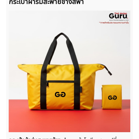
กระเป๋าผ้าร่มสะพายข้างสีฟ้า