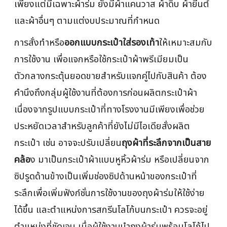
เพียงแต่มีเฉพาะผ้าร่ม ยังมีผ้าแคนวาส ผ้าดิบ ผ้ายีนต์
และผ้าอื่นๆ ตามแต่งบประมาณที่กำหนด
การสั่งทำหรือ
ออกแบบกระเป๋าใส่รองเท้า
ให้เหมาะสมกับ
การใช้งาน เพื่อแจกหรือใช้กระเป๋าผ้าพรีเมียมเป็น
ตัวกลางกระตุ้นยอดขายสำหรับแจกคู่ไปกับสินค้า ต้อง
คำนึงถึงกลุ่มผู้ใช้งานที่ต้องการก่อนผลิตกระเป๋าผ้า
เนื่องจากรูปแบบกระเป๋าที่ทางโรงงานมีเพียงเพื่อช่วย
ประหยัดเวลาสำหรับลูกค้าที่ยังไม่มีไอเดียสั่งผลิต
กระเป๋า เช่น อาจจะปรับเปลี่ยน
ถุงผ้าที่ระลึกจากเป็นสาย
คล้อ
ง มาเป็นกระเป๋าผ้าแบบหูหิ้วผ้าร่ม หรือเปลี่ยนจาก
ซิปรูดด้านข้างเป็นเพิ่มช่องซิปด้านหน้าของกระเป๋าที่
ระลึกเพื่อเพิ่มฟังก์ชั่นการใช้งานของถุงผ้าร่มให้ใช้ง่าย
ได้ขึ้น และตำแหน่งการสกรีนโลโก้บนกระเป๋า ควรจะอยู่
ตำแหน่งที่ชัดเจน เมื่อผู้ใช้งานนำถุงผ้าร่มพร้อมโลโก้ไป