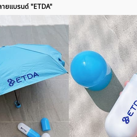
ีนลายแบรนด์ "ETDA"