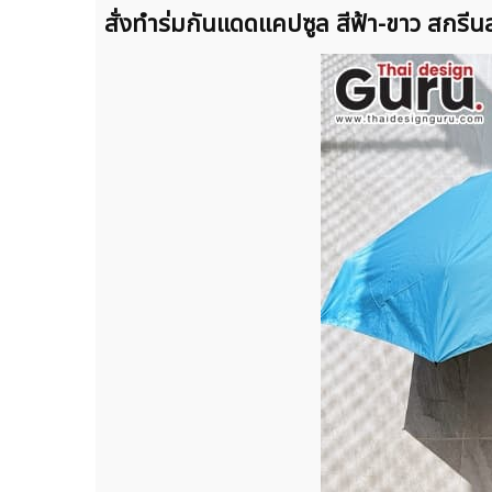
สั่งทำร่มกันแดดแคปซูล สีฟ้า-ขาว สกร