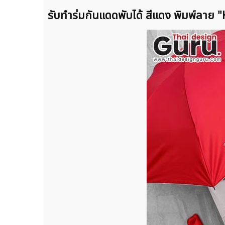
รับทำร่มกันเเดดพับได้ สีแดง พิมพ์ลา