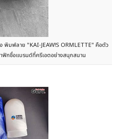
ีแดง พิมพ์ลาย "KAI-JEAW!S ORMLETTE" คือตัว
าฟิกชื่อแบรนด์ที่ครีเอตอย่างสนุกสนาน