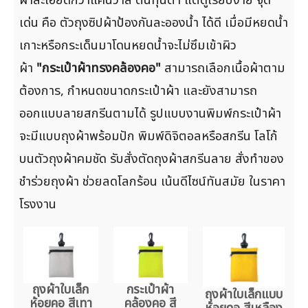
ผ้าละเอียดกว่าแคนวาส ต้นทุนต่ำ แต่ดูเรียบง่าย จุด
เด่น คือ ตัวถุงซิปผ้าป้องกันละอองน้ำ ได้ดี เมื่อมีหยดน้ำ
เกาะหรือกระเด็นมาโดนหยดน้ำจะไม่ซึมเข้าผิว
ผ้า
"กระเป๋าผ้าทรงคล้องคอ"
สามารถเลือกเนื้อผ้าตาม
ต้องการ, กำหนดขนาดกระเป๋าผ้า และยังสามารถ
ออกแบบลายสกรีนตามได้ รูปแบบงานพิมพ์กระเป๋าผ้า
จะมีแบบถุงผ้าพร้อมปัก พิมพ์ดิจิตอลหรือสกรีน โลโก้
บนตัวถุงผ้าคมชัด รับสั่งตัดถุงผ้าสกรีนลาย สั่งทำของ
ชำร่วยถุงผ้า ช่วยลดโลกร้อน เน้นดีไซน์ทันสมัย ในราคา
โรงงาน
ถุงผ้าใบเล็ก
กระเป๋าผ้า
ถุงผ้าใบเล็กแบบ
ห้อยคอ สีเทา
คล้องคอ สี