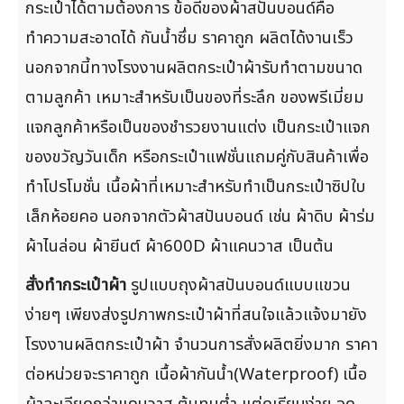
กระเป๋าได้ตามต้องการ ข้อดีของผ้าสปันบอนด์คือ
ทำความสะอาดได้ กันน้ำซึ่ม ราคาถูก ผลิตได้งานเร็ว
นอกจากนี้ทางโรงงานผลิตกระเป๋าผ้ารับทำตามขนาด
ตามลูกค้า เหมาะสำหรับเป็นของที่ระลึก ของพรีเมี่ยม
แจกลูกค้าหรือเป็นของชำรวยงานแต่ง เป็นกระเป๋าแจก
ของขวัญวันเด็ก หรือกระเป๋าแฟชั่นแถมคู่กับสินค้าเพื่อ
ทำโปรโมชั่น เนื้อผ้าที่เหมาะสำหรับทำเป็นกระเป๋าซิปใบ
เล็กห้อยคอ นอกจากตัวผ้าสปันบอนด์ เช่น ผ้าดิบ ผ้าร่ม
ผ้าไนล่อน ผ้ายีนต์ ผ้า600D ผ้าแคนวาส เป็นต้น
สั่งทำกระเป๋าผ้า
รูปแบบถุงผ้าสปันบอนด์แบบแขวน
ง่ายๆ เพียงส่งรูปภาพกระเป๋าผ้าที่สนใจแล้วแจ้งมายัง
โรงงานผลิตกระเป๋าผ้า จำนวนการสั่งผลิตยิ่งมาก ราคา
ต่อหน่วยจะราคาถูก เนื้อผ้ากันน้ำ(Waterproof) เนื้อ