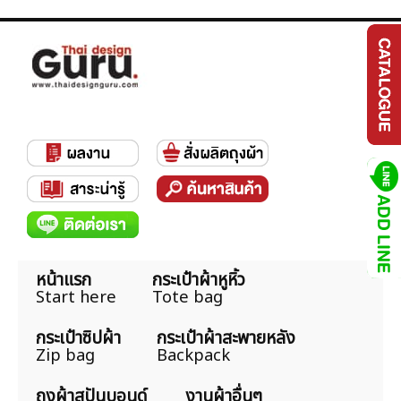
หน้าแรก
กระเป๋าผ้าหูหิ้ว
Start here
Tote bag
กระเป๋าซิปผ้า
กระเป๋าผ้าสะพายหลัง
Zip bag
Backpack
ถุงผ้าสปันบอนด์
งานผ้าอื่นๆ